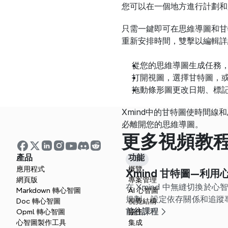
您可以在一個地方進行計劃和
只需一鍵即可在思維導圖和甘
重新安排時間，雙擊以編輯詳
從您的思維導圖生成任務，
打開視圖，選擇甘特圖，
拖動條形圖更改日期、標
Xmind中的甘特圖使時間
必離開您的思維導圖。
更多視頻教
產品
功能
1:34
應用程式
概覽
Xmind 甘特圖—利
網頁版
專案管理
在 Xmind 中無縫切換於
Markdown 轉心智圖
AI 心智圖
規劃、設定依存關係和追蹤
Doc 轉心智圖
視覺結構
前往課程
Opml 轉心智圖
協作
心智圖製作工具
集成