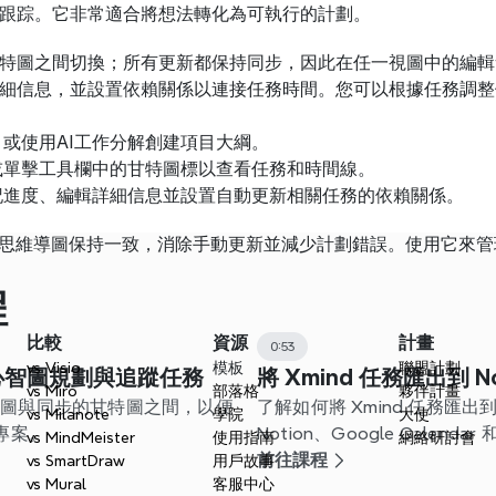
跟踪。它非常適合將想法轉化為可執行的計劃。
特圖之間切換；所有更新都保持同步，因此在任一視圖中的編輯
細信息，並設置依賴關係以連接任務時間。您可以根據任務調整
或使用AI工作分解創建項目大綱。
或單擊工具欄中的甘特圖標以查看任務和時間線。
記進度、編輯詳細信息並設置自動更新相關任務的依賴關係。
線和思維導圖保持一致，消除手動更新並減少計劃錯誤。使用它來
程
比較
資源
計畫
0:53
vs Visio
模板
聯盟計劃
用心智圖規劃與追蹤任務
將 Xmind 任務匯出到 No
vs Miro
部落格
夥伴計畫
心智圖與同步的甘特圖之間，以便
了解如何將 Xmind 任務匯出到 C
vs Milanote
學院
大使
專案。
Notion、Google Cale
vs MindMeister
使用指南
網絡研討會
您的工作流程。
前往課程
vs SmartDraw
用戶故事
vs Mural
客服中心