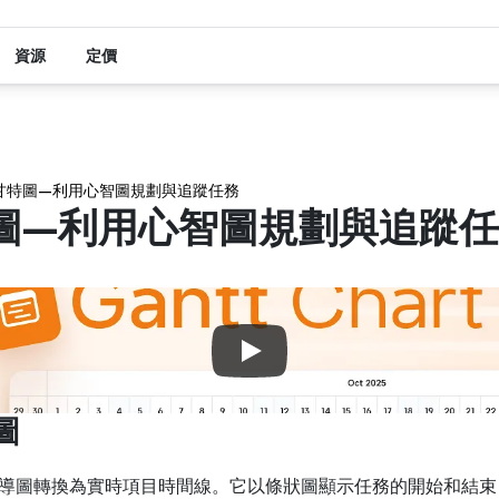
資源
定價
d 甘特圖—利用心智圖規劃與追蹤任務
甘特圖—利用心智圖規劃與追蹤
圖
思維導圖轉換為實時項目時間線。它以條狀圖顯示任務的開始和結