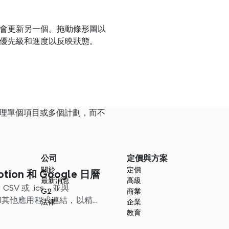
會更新另一個。拖動條形圖以
優先級和進度以反映狀態。
管理單個項目或多個計劃，而不
公司
定價與方案
關於
定價
tion 和 Google 日曆
最新消息
高級
SV 或 .ics，並與
G2
商業
ndar 和其他應用程式連結，以精簡
法律
企業
教育