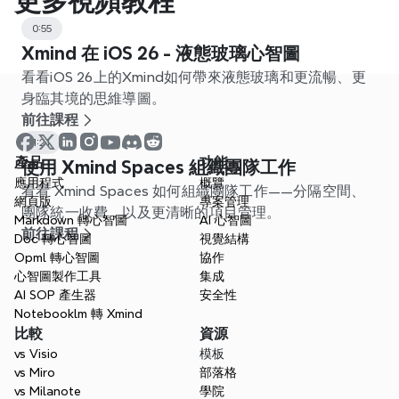
更多視頻教程
0:55
Xmind 在 iOS 26 - 液態玻璃心智圖
看看iOS 26上的Xmind如何帶來液態玻璃和更流暢、更
身臨其境的思維導圖。
前往課程
1:21
產品
功能
使用 Xmind Spaces 組織團隊工作
應用程式
概覽
看看 Xmind Spaces 如何組織團隊工作——分隔空間、
網頁版
專案管理
團隊統一收費，以及更清晰的項目管理。
Markdown 轉心智圖
AI 心智圖
前往課程
Doc 轉心智圖
視覺結構
Opml 轉心智圖
協作
心智圖製作工具
集成
AI SOP 產生器
安全性
Notebooklm 轉 Xmind
比較
資源
vs Visio
模板
vs Miro
部落格
vs Milanote
學院