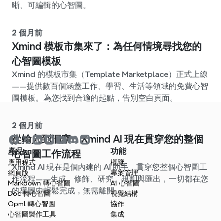
晰、可編輯的心智圖。
2 個月前
Xmind 模板市集來了：為任何情境尋找您的
心智圖模板
Xmind 的模板市集（Template Marketplace）正式上線
——提供數百個涵蓋工作、學習、生活等領域的免費心智
圖模板。為您找到合適的起點，告別空白頁面。
2 個月前
從輸入到洞察：Xmind AI 現在貫穿您的整個
產品
功能
心智圖工作流程
應用程式
概覽
Xmind AI 現在是個內建的 AI 助手，貫穿您整個心智圖工
網頁版
專案管理
作流程——生成、修飾、研究、規劃與匯出，一切都在您
Markdown 轉心智圖
AI 心智圖
的導圖中輕鬆完成，無需離開。
Doc 轉心智圖
視覺結構
Opml 轉心智圖
協作
心智圖製作工具
集成