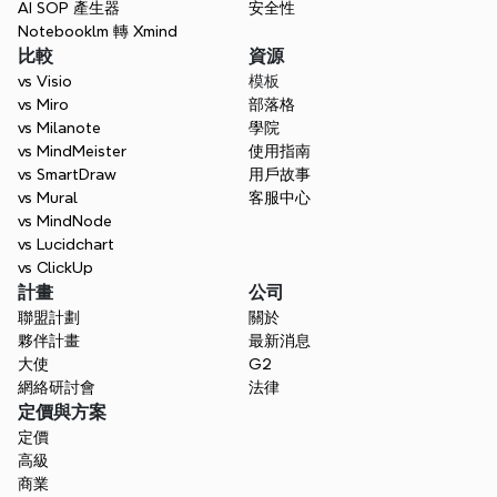
AI SOP 產生器
安全性
Notebooklm 轉 Xmind
比較
資源
vs Visio
模板
vs Miro
部落格
vs Milanote
學院
vs MindMeister
使用指南
vs SmartDraw
用戶故事
vs Mural
客服中心
vs MindNode
vs Lucidchart
vs ClickUp
計畫
公司
聯盟計劃
關於
夥伴計畫
最新消息
大使
G2
網絡研討會
法律
定價與方案
定價
高級
商業