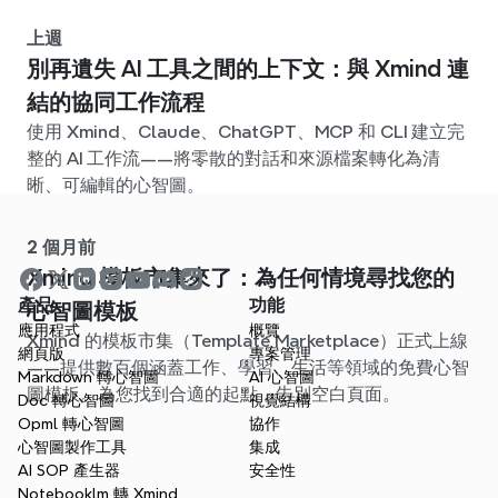
上週
別再遺失 AI 工具之間的上下文：與 Xmind 連
結的協同工作流程
使用 Xmind、Claude、ChatGPT、MCP 和 CLI 建立完
整的 AI 工作流——將零散的對話和來源檔案轉化為清
晰、可編輯的心智圖。
2 個月前
Xmind 模板市集來了：為任何情境尋找您的
產品
功能
心智圖模板
應用程式
概覽
Xmind 的模板市集（Template Marketplace）正式上線
網頁版
專案管理
——提供數百個涵蓋工作、學習、生活等領域的免費心智
Markdown 轉心智圖
AI 心智圖
圖模板。為您找到合適的起點，告別空白頁面。
Doc 轉心智圖
視覺結構
Opml 轉心智圖
協作
心智圖製作工具
集成
AI SOP 產生器
安全性
Notebooklm 轉 Xmind