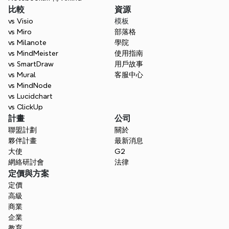
比較
資源
vs Visio
模板
vs Miro
部落格
vs Milanote
學院
vs MindMeister
使用指南
vs SmartDraw
用戶故事
vs Mural
客服中心
vs MindNode
vs Lucidchart
vs ClickUp
計畫
公司
聯盟計劃
關於
夥伴計畫
最新消息
大使
G2
網絡研討會
法律
定價與方案
定價
高級
商業
企業
教育