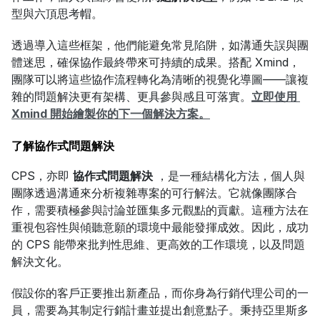
型與六頂思考帽。
透過導入這些框架，他們能避免常見陷阱，如溝通失誤與團
體迷思，確保協作最終帶來可持續的成果。搭配 Xmind，
團隊可以將這些協作流程轉化為清晰的視覺化導圖——讓複
雜的問題解決更有架構、更具參與感且可落實。
立即使用 
Xmind 開始繪製你的下一個解決方案。
了解協作式問題解決
CPS，亦即 
協作式問題解決
 ，是一種結構化方法，個人與
團隊透過溝通來分析複雜專案的可行解法。它就像團隊合
作，需要積極參與討論並匯集多元觀點的貢獻。這種方法在
重視包容性與傾聽意願的環境中最能發揮成效。因此，成功
的 CPS 能帶來批判性思維、更高效的工作環境，以及問題
解決文化。
假設你的客戶正要推出新產品，而你身為行銷代理公司的一
員，需要為其制定行銷計畫並提出創意點子。秉持亞里斯多