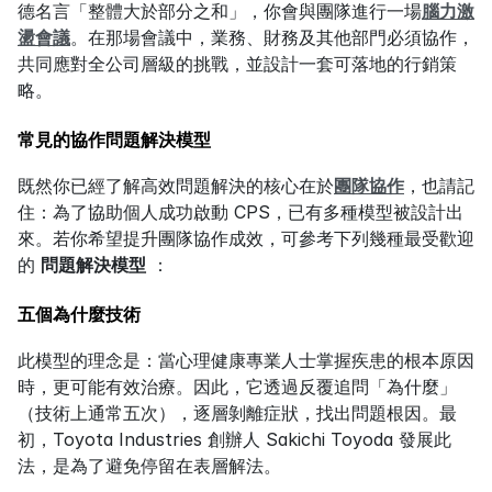
德名言「整體大於部分之和」，你會與團隊進行一場
腦力激
盪會議
。在那場會議中，業務、財務及其他部門必須協作，
共同應對全公司層級的挑戰，並設計一套可落地的行銷策
略。
常見的協作問題解決模型
既然你已經了解高效問題解決的核心在於
團隊協作
，也請記
住：為了協助個人成功啟動 CPS，已有多種模型被設計出
來。若你希望提升團隊協作成效，可參考下列幾種最受歡迎
的 
問題解決模型
 ：
五個為什麼技術
此模型的理念是：當心理健康專業人士掌握疾患的根本原因
時，更可能有效治療。因此，它透過反覆追問「為什麼」
（技術上通常五次），逐層剝離症狀，找出問題根因。最
初，Toyota Industries 創辦人 Sakichi Toyoda 發展此
法，是為了避免停留在表層解法。