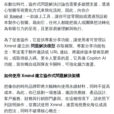
在數位時代，協作式問題解決討論也需要多媒體支援，透過
心智圖等視覺化方式來簡化流程。因此，向你介
紹 
Xmind
：一款線上工具，讓你可從零開始或透過預設範
本製作心智圖。藉由它，任何人都能把個人或團隊想法轉化
為有吸引力的呈現，且更容易被理解與執行。
為了促進協作，它提供專案分享功能，讓使用者可管理以 
Xmind 建立的 
問題解決模型
 存取權限。專案分享功能包
含：寄送電子郵件邀請或 URL 連結、將最終版本發佈至網
站，或取得嵌入碼。更令人驚喜的是，它具備 Copilot AI 
功能，當你獨自或與隊友卡關時，可強化腦力激盪。
如何使用 Xmind 建立協作式問題解決架構
想像你的時尚品牌即將大幅轉向使用永續材料，同時不提高
成本。為此，你已規劃一場會議，邀請供應鏈、產品設計、
客戶服務、財務與行銷部門參與。在這種情境下，請依照下
列說明操作，並嘗試使用 Xmind，連貫地視覺化每位成員
的想法，同時不破壞核心概念：