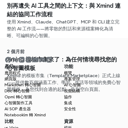
別再遺失 AI 工具之間的上下文：與 Xmind 連
結的協同工作流程
使用 Xmind、Claude、ChatGPT、MCP 和 CLI 建立完
整的 AI 工作流——將零散的對話和來源檔案轉化為清
晰、可編輯的心智圖。
2 個月前
Xmind 模板市集來了：為任何情境尋找您的
產品
功能
心智圖模板
應用程式
概覽
Xmind 的模板市集（Template Marketplace）正式上線
網頁版
專案管理
——提供數百個涵蓋工作、學習、生活等領域的免費心智
Markdown 轉心智圖
AI 心智圖
圖模板。為您找到合適的起點，告別空白頁面。
Doc 轉心智圖
視覺結構
Opml 轉心智圖
協作
心智圖製作工具
集成
AI SOP 產生器
安全性
Notebooklm 轉 Xmind
比較
資源
vs Visio
模板