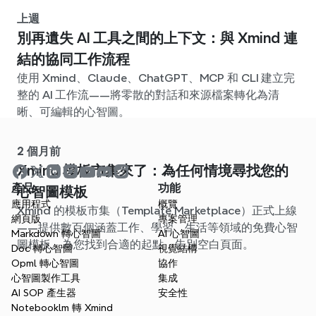
上週
別再遺失 AI 工具之間的上下文：與 Xmind 連
結的協同工作流程
使用 Xmind、Claude、ChatGPT、MCP 和 CLI 建立完
整的 AI 工作流——將零散的對話和來源檔案轉化為清
晰、可編輯的心智圖。
2 個月前
Xmind 模板市集來了：為任何情境尋找您的
產品
功能
心智圖模板
應用程式
概覽
Xmind 的模板市集（Template Marketplace）正式上線
網頁版
專案管理
——提供數百個涵蓋工作、學習、生活等領域的免費心智
Markdown 轉心智圖
AI 心智圖
圖模板。為您找到合適的起點，告別空白頁面。
Doc 轉心智圖
視覺結構
Opml 轉心智圖
協作
心智圖製作工具
集成
AI SOP 產生器
安全性
Notebooklm 轉 Xmind