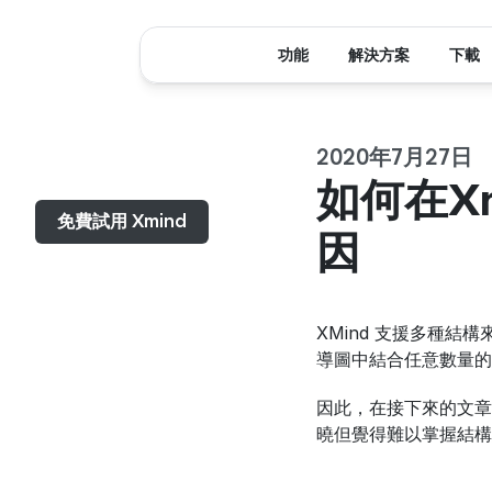
功能
解決方案
下載
2020年7月27日
選單...
如何在X
免費試用 Xmind
因
XMind 支援多種
導圖中結合任意數量的
因此，在接下來的文章
曉但覺得難以掌握結構