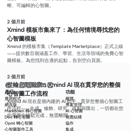
晰、可編輯的心智圖。
2 個月前
Xmind 模板市集來了：為任何情境尋找您的
心智圖模板
Xmind 的模板市集（Template Marketplace）正式上線
——提供數百個涵蓋工作、學習、生活等領域的免費心智
圖模板。為您找到合適的起點，告別空白頁面。
2 個月前
從輸入到洞察：Xmind AI 現在貫穿您的整個
產品
功能
心智圖工作流程
應用程式
概覽
Xmind AI 現在是個內建的 AI 助手，貫穿您整個心智圖工
網頁版
專案管理
作流程——生成、修飾、研究、規劃與匯出，一切都在您
Markdown 轉心智圖
AI 心智圖
的導圖中輕鬆完成，無需離開。
Doc 轉心智圖
視覺結構
Opml 轉心智圖
協作
心智圖製作工具
集成