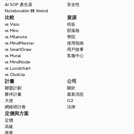
AI SOP 產生器
安全性
Notebooklm 轉 Xmind
比較
資源
vs Visio
模板
vs Miro
部落格
vs Milanote
學院
vs MindMeister
使用指南
vs SmartDraw
用戶故事
vs Mural
客服中心
vs MindNode
vs Lucidchart
vs ClickUp
計畫
公司
聯盟計劃
關於
夥伴計畫
最新消息
大使
G2
網絡研討會
法律
定價與方案
定價
高級
商業