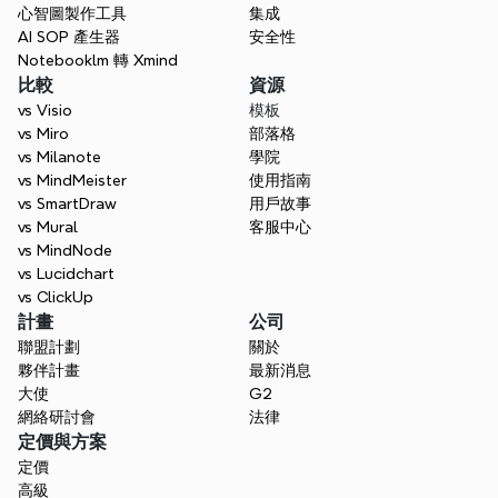
心智圖製作工具
集成
AI SOP 產生器
安全性
Notebooklm 轉 Xmind
比較
資源
vs Visio
模板
vs Miro
部落格
vs Milanote
學院
vs MindMeister
使用指南
vs SmartDraw
用戶故事
vs Mural
客服中心
vs MindNode
vs Lucidchart
vs ClickUp
計畫
公司
聯盟計劃
關於
夥伴計畫
最新消息
大使
G2
網絡研討會
法律
定價與方案
定價
高級