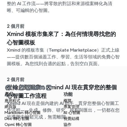
整的 AI 工作流——將零散的對話和來源檔案轉化為清
晰、可編輯的心智圖。
2 個月前
Xmind 模板市集來了：為任何情境尋找您的
心智圖模板
Xmind 的模板市集（Template Marketplace）正式上線
——提供數百個涵蓋工作、學習、生活等領域的免費心智
圖模板。為您找到合適的起點，告別空白頁面。
2 個月前
從輸入到洞察：Xmind AI 現在貫穿您的整個
產品
功能
心智圖工作流程
應用程式
概覽
Xmind AI 現在是個內建的 AI 助手，貫穿您整個心智圖工
網頁版
專案管理
作流程——生成、修飾、研究、規劃與匯出，一切都在您
Markdown 轉心智圖
AI 心智圖
的導圖中輕鬆完成，無需離開。
Doc 轉心智圖
視覺結構
Opml 轉心智圖
協作