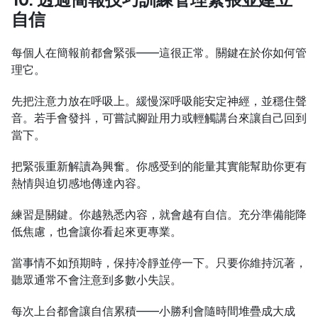
自信
每個人在簡報前都會緊張——這很正常。關鍵在於你如何管
理它。
先把注意力放在呼吸上。緩慢深呼吸能安定神經，並穩住聲
音。若手會發抖，可嘗試腳趾用力或輕觸講台來讓自己回到
當下。
把緊張重新解讀為興奮。你感受到的能量其實能幫助你更有
熱情與迫切感地傳達內容。
練習是關鍵。你越熟悉內容，就會越有自信。充分準備能降
低焦慮，也會讓你看起來更專業。
當事情不如預期時，保持冷靜並停一下。只要你維持沉著，
聽眾通常不會注意到多數小失誤。
每次上台都會讓自信累積——小勝利會隨時間堆疊成大成