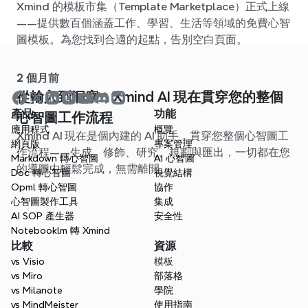
Xmind 的模板市集（Template Marketplace）正式上線
——提供數百個涵蓋工作、學習、生活等領域的免費心智
圖模板。為您找到合適的起點，告別空白頁面。
2 個月前
從輸入到洞察：Xmind AI 現在貫穿您的整個
產品
功能
心智圖工作流程
應用程式
概覽
Xmind AI 現在是個內建的 AI 助手，貫穿您整個心智圖工
網頁版
專案管理
作流程——生成、修飾、研究、規劃與匯出，一切都在您
Markdown 轉心智圖
AI 心智圖
的導圖中輕鬆完成，無需離開。
Doc 轉心智圖
視覺結構
Opml 轉心智圖
協作
心智圖製作工具
集成
AI SOP 產生器
安全性
Notebooklm 轉 Xmind
比較
資源
vs Visio
模板
vs Miro
部落格
vs Milanote
學院
vs MindMeister
使用指南