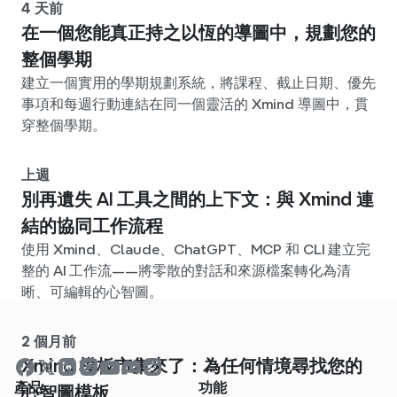
4 天前
在一個您能真正持之以恆的導圖中，規劃您的
整個學期
建立一個實用的學期規劃系統，將課程、截止日期、優先
事項和每週行動連結在同一個靈活的 Xmind 導圖中，貫
穿整個學期。
上週
別再遺失 AI 工具之間的上下文：與 Xmind 連
結的協同工作流程
使用 Xmind、Claude、ChatGPT、MCP 和 CLI 建立完
整的 AI 工作流——將零散的對話和來源檔案轉化為清
晰、可編輯的心智圖。
2 個月前
Xmind 模板市集來了：為任何情境尋找您的
產品
功能
心智圖模板