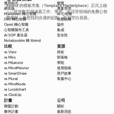
應用程式
概覽
Xmind 的模板市集（Template Marketplace）正式上線
網頁版
專案管理
——提供數百個涵蓋工作、學習、生活等領域的免費心智
Markdown 轉心智圖
AI 心智圖
圖模板。為您找到合適的起點，告別空白頁面。
Doc 轉心智圖
視覺結構
Opml 轉心智圖
協作
心智圖製作工具
集成
AI SOP 產生器
安全性
Notebooklm 轉 Xmind
比較
資源
vs Visio
模板
vs Miro
部落格
vs Milanote
學院
vs MindMeister
使用指南
vs SmartDraw
用戶故事
vs Mural
客服中心
vs MindNode
vs Lucidchart
vs ClickUp
計畫
公司
聯盟計劃
關於
夥伴計畫
最新消息