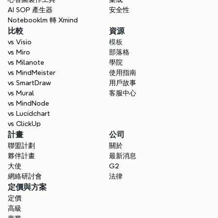
AI SOP 產生器
安全性
Notebooklm 轉 Xmind
比較
資源
vs Visio
模板
vs Miro
部落格
vs Milanote
學院
vs MindMeister
使用指南
vs SmartDraw
用戶故事
vs Mural
客服中心
vs MindNode
vs Lucidchart
vs ClickUp
計畫
公司
聯盟計劃
關於
夥伴計畫
最新消息
大使
G2
網絡研討會
法律
定價與方案
定價
高級