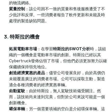
的物流網絡。
質量控制
：該公司因不一致的質量和售後服務遭受了不
少批評和反彈。一些消費者報告了軟件更新和未能及時
處理的製造缺陷問題。
3. 特斯拉的機會
拓展電動車市場
：在學習
特斯拉的SWOT分析
時，該組
織的一個機會是電動車市場的創新。特斯拉已經以其
Cybertruck發佈佔領了市場，但他們必須更加努力以確
保繼續保持領先地位。
創造經濟實惠的產品
：儘管公司發展良好，由於高價仍
未能覆蓋廣泛的消費者市場。公司可以採取主動，製造
適合各種消費者的經濟實惠車輛。
自動駕駛
：由於特斯拉，無人駕駛技術備受關注。然
而，該技術尚未達到完美，但對於公司來說可能是一個
創新機會。
環保車輛
：另一個需要填補的空白是介紹環保車輛。這