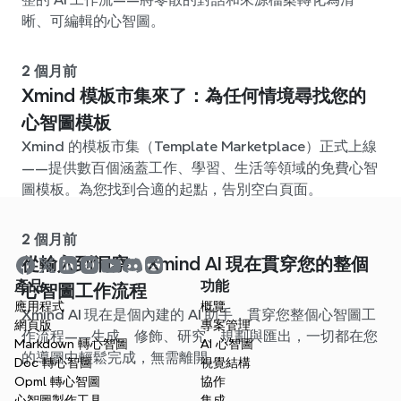
晰、可編輯的心智圖。
2 個月前
Xmind 模板市集來了：為任何情境尋找您的
心智圖模板
Xmind 的模板市集（Template Marketplace）正式上線
——提供數百個涵蓋工作、學習、生活等領域的免費心智
圖模板。為您找到合適的起點，告別空白頁面。
2 個月前
從輸入到洞察：Xmind AI 現在貫穿您的整個
產品
功能
心智圖工作流程
應用程式
概覽
Xmind AI 現在是個內建的 AI 助手，貫穿您整個心智圖工
網頁版
專案管理
作流程——生成、修飾、研究、規劃與匯出，一切都在您
Markdown 轉心智圖
AI 心智圖
的導圖中輕鬆完成，無需離開。
Doc 轉心智圖
視覺結構
Opml 轉心智圖
協作
心智圖製作工具
集成