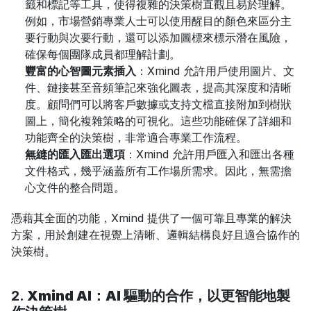
籤和標記等工具，使得複雜的決策樹直觀且易於理解。
例如，市場營銷專業人士可以使用醒目的顏色來區分主
要行動與次要行動，還可以添加圖標來標示潛在風險，
確保每個團隊成員都理解計劃。
豐富的心智圖元素插入
：Xmind 允許用戶使用圖片、文
件、鏈接甚至音頻筆記來強化圖表，提高其深度和清晰
度。顧問們可以將客戶數據或支持文檔直接附加到樹狀
圖上，簡化複雜策略的可視化。這些功能確保了詳細和
功能齊全的決策樹，非常適合專業工作流程。
無縫的匯入匯出選項
：Xmind 允許用戶匯入和匯出各種
文件格式，幾乎涵蓋所有工作場所需求。因此，無需擔
心文件的整合問題。
憑藉其全面的功能，Xmind 提供了一個可靠且專業的解決
方案，用於創建在視覺上清晰、邏輯結構良好且適合協作的
決策樹。
2. 
Xmind AI：AI 驅動的合作，以更智能地製