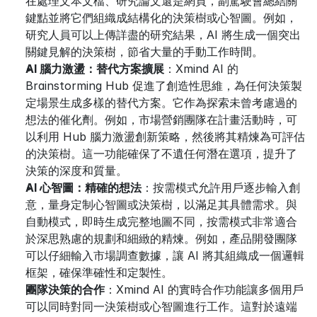
在處理文本文檔、研究論文還是網頁，副駕駛會總結關
鍵點並將它們組織成結構化的決策樹或心智圖。例如，
研究人員可以上傳詳盡的研究結果，AI 將生成一個突出
關鍵見解的決策樹，節省大量的手動工作時間。
AI 腦力激盪：替代方案擴展
：Xmind AI 的 
Brainstorming Hub 促進了創造性思維，為任何決策製
定場景生成多樣的替代方案。它作為探索未曾考慮過的
想法的催化劑。例如，市場營銷團隊在計畫活動時，可
以利用 Hub 腦力激盪創新策略，然後將其精煉為可評估
的決策樹。這一功能確保了不遺任何潛在選項，提升了
決策的深度和質量。
AI 心智圖：精確的想法
：按需模式允許用戶逐步輸入創
意，量身定制心智圖或決策樹，以滿足其具體需求。與
自動模式，即時生成完整地圖不同，按需模式非常適合
於深思熟慮的規劃和細緻的精煉。例如，產品開發團隊
可以仔細輸入市場調查數據，讓 AI 將其組織成一個邏輯
框架，確保準確性和定製性。
團隊決策的合作
：Xmind AI 的實時合作功能讓多個用戶
可以同時對同一決策樹或心智圖進行工作。這對於遠端