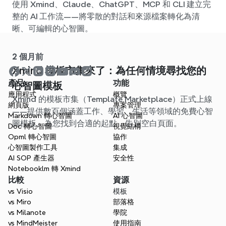
使用 Xmind、Claude、ChatGPT、MCP 和 CLI 建立完
整的 AI 工作流——將零散的對話和來源檔案轉化為清
晰、可編輯的心智圖。
2 個月前
Xmind 模板市集來了：為任何情境尋找您的
產品
功能
心智圖模板
應用程式
概覽
Xmind 的模板市集（Template Marketplace）正式上線
網頁版
專案管理
——提供數百個涵蓋工作、學習、生活等領域的免費心智
Markdown 轉心智圖
AI 心智圖
圖模板。為您找到合適的起點，告別空白頁面。
Doc 轉心智圖
視覺結構
Opml 轉心智圖
協作
心智圖製作工具
集成
AI SOP 產生器
安全性
Notebooklm 轉 Xmind
比較
資源
vs Visio
模板
vs Miro
部落格
vs Milanote
學院
vs MindMeister
使用指南