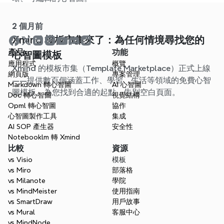
2 個月前
Xmind 模板市集來了：為任何情境尋找您的
產品
功能
心智圖模板
應用程式
概覽
Xmind 的模板市集（Template Marketplace）正式上線
網頁版
專案管理
——提供數百個涵蓋工作、學習、生活等領域的免費心智
Markdown 轉心智圖
AI 心智圖
圖模板。為您找到合適的起點，告別空白頁面。
Doc 轉心智圖
視覺結構
Opml 轉心智圖
協作
心智圖製作工具
集成
AI SOP 產生器
安全性
Notebooklm 轉 Xmind
比較
資源
vs Visio
模板
vs Miro
部落格
vs Milanote
學院
vs MindMeister
使用指南
vs SmartDraw
用戶故事
vs Mural
客服中心
vs MindNode