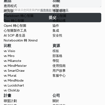
產品
功能
應用程式
概覽
點擊提交即表示您同意我們的
服務條款
和
隱私權政策
。
網頁版
專案管理
Markdown 轉心智圖
AI 心智圖
提交
Doc 轉心智圖
視覺結構
Opml 轉心智圖
協作
心智圖製作工具
集成
AI SOP 產生器
安全性
Notebooklm 轉 Xmind
比較
資源
vs Visio
模板
vs Miro
部落格
vs Milanote
學院
vs MindMeister
使用指南
vs SmartDraw
用戶故事
vs Mural
客服中心
vs MindNode
vs Lucidchart
vs ClickUp
計畫
公司
聯盟計劃
關於