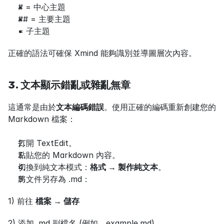
# = 中心主題
## = 主要主題
= 子主題
正確的語法可確保 Xmind 能夠識別並導圖層次內容。
3. 文本顯示錯亂或雜亂無章
這通常是由於
文本編碼錯誤
。使用正確的編碼重新創建您的 
Markdown 檔案：
打開 TextEdit。
粘貼您的 Markdown 內容。
切換到純文本模式：
格式 → 製作純文本
。
將文件另存為 .md：
1) 前往 
檔案 → 儲存
2) 添加 .md 副檔名 (例如，example.md)