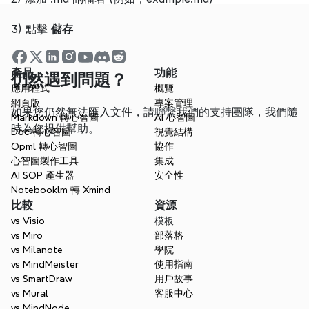
3) 點擊 
儲存
產品
功能
仍然遇到問題？
應用程式
概覽
網頁版
專案管理
如果您仍然無法匯入文件，請
聯繫
我們的支持團隊，我們隨
Markdown 轉心智圖
AI 心智圖
時為您提供幫助。
Doc 轉心智圖
視覺結構
Opml 轉心智圖
協作
心智圖製作工具
集成
AI SOP 產生器
安全性
Notebooklm 轉 Xmind
比較
資源
vs Visio
模板
vs Miro
部落格
vs Milanote
學院
vs MindMeister
使用指南
vs SmartDraw
用戶故事
vs Mural
客服中心
vs MindNode