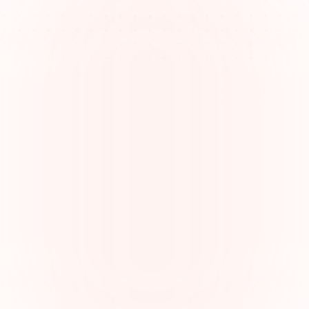
管理複雜的法律責任
律師需要在研究、撰寫、客戶溝通和出庭之間進行多重任
務，這需要清晰和組織能力以保持效率。
了解律師的職責
從法律建議到在法庭上代表客戶，了解律師職責的全貌對
提供優質服務至關重要。
妥善組織文件和案件
對於有多個活躍案件和法律範本的律師來說，他們需要一
個系統來有效地組織文件、論點和時間線。