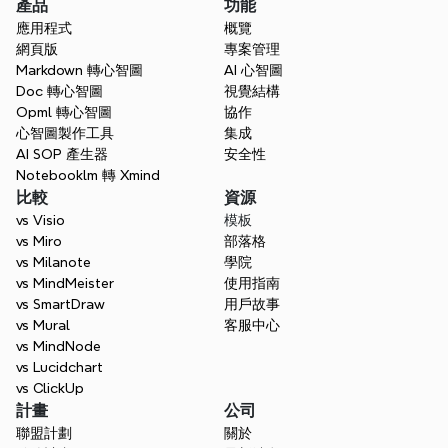
產品
功能
應用程式
概覽
什麼是侵權法？
網頁版
專案管理
Markdown 轉心智圖
AI 心智圖
Doc 轉心智圖
視覺結構
Opml 轉心智圖
協作
我如何成為律師？
心智圖製作工具
集成
AI SOP 產生器
安全性
Notebooklm 轉 Xmind
比較
資源
什麼是法律中的證詞？
vs Visio
模板
vs Miro
部落格
vs Milanote
學院
vs MindMeister
使用指南
vs SmartDraw
用戶故事
vs Mural
客服中心
vs MindNode
vs Lucidchart
vs ClickUp
計畫
公司
聯盟計劃
關於