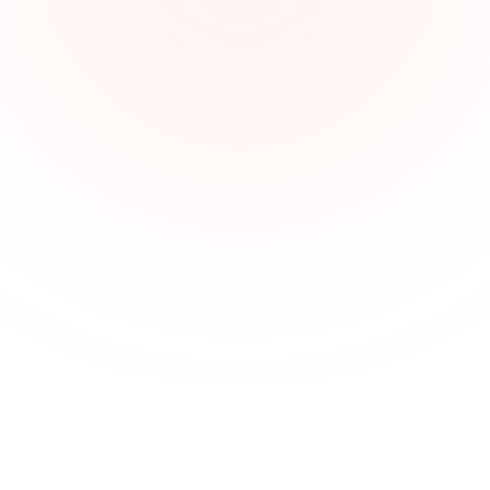
提高法律協作的視覺清晰度
Xmind 支援線上協作——非常適合與客戶和同事一起審閱
合約或分析案件。
從現有數據中理解複雜的法律論點
使用人工智能摘要工具，將法律推理、案例事實和先例組
織成清晰的視覺化內容，以便準備或內部討論。
撰寫具有結構的簡報和論點
使用心智圖清晰地列出法律簡報和論點，將事實、問題和
法律連結成連貫的敘述。
使用人工智能快速生成法律概要
使用AI生成基於IRAC的分析或結構化案件策略，加速日常
起草任務和頭腦風暴。