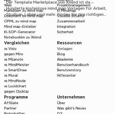
Der Template Marketplace von Xmind ist da –
Situation
Web
Projektmanagement
Hunderte kostenlose mind map Vorlagen für Arbeit,
Markdown zu mind map
KI Mindmap
Studium, Leben und mehr. Finden Sie den richtigen
Dokument zu mind map
Visuelle Struktur
Einstieg und überspringen Sie das leere Blatt.
OPML zu mind map
Zusammenarbeit
Mind map-Ersteller
Integration
KI-SOP-Generator
Sicherheit
Notebooklm zu Xmind
Vergleichen
Ressourcen
vs Visio
Vorlagen
gegen Miro
Blog
vs Milanote
Akademie
vs MindMeister
Benutzerhandbuch
vs SmartDraw
Benutzerstory
vs Mural
Hilfecenter
vs MindNode
vs Lucidchart
gegen ClickUp
Programme
Unternehmen
Affiliate
Über
Partner
Was gibt's Neues
Botschafter
G2