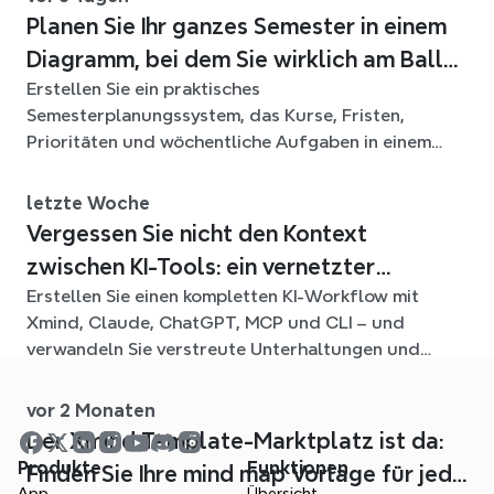
Planen Sie Ihr ganzes Semester in einem
Diagramm, bei dem Sie wirklich am Ball
Erstellen Sie ein praktisches
bleiben
Semesterplanungssystem, das Kurse, Fristen,
Prioritäten und wöchentliche Aufgaben in einem
flexiblen Xmind-Diagramm für das ganze Semester
verbindet.
letzte Woche
Vergessen Sie nicht den Kontext
zwischen KI-Tools: ein vernetzter
Erstellen Sie einen kompletten KI-Workflow mit
Workflow mit Xmind
Xmind, Claude, ChatGPT, MCP und CLI – und
verwandeln Sie verstreute Unterhaltungen und
Quelldateien in klare, bearbeitbare mind maps.
vor 2 Monaten
Der Xmind Template-Marktplatz ist da:
Produkte
Funktionen
Finden Sie Ihre mind map Vorlage für jede
App
Übersicht