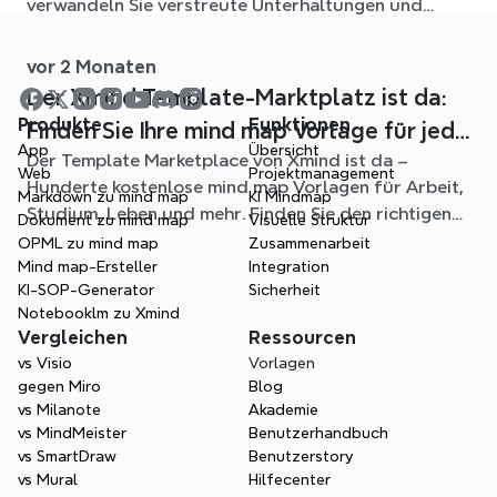
verwandeln Sie verstreute Unterhaltungen und
Quelldateien in klare, bearbeitbare mind maps.
vor 2 Monaten
Der Xmind Template-Marktplatz ist da:
Produkte
Funktionen
Finden Sie Ihre mind map Vorlage für jede
App
Übersicht
Der Template Marketplace von Xmind ist da –
Situation
Web
Projektmanagement
Hunderte kostenlose mind map Vorlagen für Arbeit,
Markdown zu mind map
KI Mindmap
Studium, Leben und mehr. Finden Sie den richtigen
Dokument zu mind map
Visuelle Struktur
Einstieg und überspringen Sie das leere Blatt.
OPML zu mind map
Zusammenarbeit
Mind map-Ersteller
Integration
KI-SOP-Generator
Sicherheit
Notebooklm zu Xmind
Vergleichen
Ressourcen
vs Visio
Vorlagen
gegen Miro
Blog
vs Milanote
Akademie
vs MindMeister
Benutzerhandbuch
vs SmartDraw
Benutzerstory
vs Mural
Hilfecenter