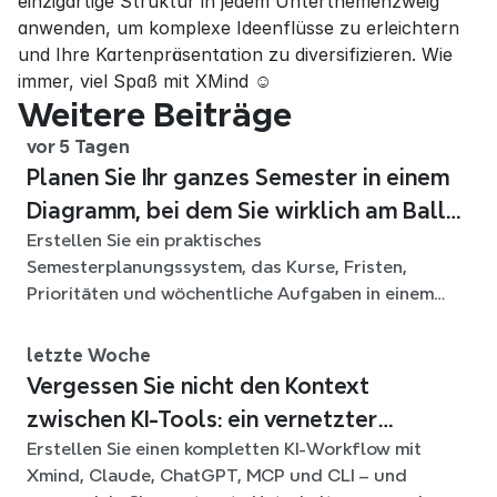
einzigartige Struktur in jedem Unterthemenzweig 
anwenden, um komplexe Ideenflüsse zu erleichtern 
und Ihre Kartenpräsentation zu diversifizieren. Wie 
immer, viel Spaß mit XMind ☺
Weitere Beiträge
vor 5 Tagen
Planen Sie Ihr ganzes Semester in einem
Diagramm, bei dem Sie wirklich am Ball
Erstellen Sie ein praktisches
bleiben
Semesterplanungssystem, das Kurse, Fristen,
Prioritäten und wöchentliche Aufgaben in einem
flexiblen Xmind-Diagramm für das ganze Semester
verbindet.
letzte Woche
Vergessen Sie nicht den Kontext
zwischen KI-Tools: ein vernetzter
Erstellen Sie einen kompletten KI-Workflow mit
Workflow mit Xmind
Xmind, Claude, ChatGPT, MCP und CLI – und