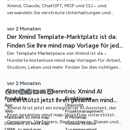
Xmind, Claude, ChatGPT, MCP und CLI – und
verwandeln Sie verstreute Unterhaltungen und
Quelldateien in klare, bearbeitbare mind maps.
vor 2 Monaten
Der Xmind Template-Marktplatz ist da:
Finden Sie Ihre mind map Vorlage für jede
Der Template Marketplace von Xmind ist da –
Situation
Hunderte kostenlose mind map Vorlagen für Arbeit,
Studium, Leben und mehr. Finden Sie den richtigen
Einstieg und überspringen Sie das leere Blatt.
vor 2 Monaten
Vom Input zur Erkenntnis: Xmind AI
Produkte
Funktionen
unterstützt jetzt Ihren gesamten mind
App
Übersicht
Xmind AI ist jetzt ein integrierter KI-Assistent, der
mapping-Workflow
Web
Projektmanagement
Ihren gesamten mind map-Workflow unterstützt:
Markdown zu mind map
KI Mindmap
Generieren, Verfeinern, Recherchieren, Planen und
Dokument zu mind map
Visuelle Struktur
Exportieren – alles, ohne Ihr Diagramm zu verlassen.
OPML zu mind map
Zusammenarbeit