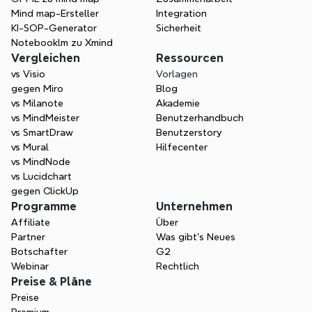
Mind map-Ersteller
Integration
KI-SOP-Generator
Sicherheit
Notebooklm zu Xmind
Vergleichen
Ressourcen
vs Visio
Vorlagen
gegen Miro
Blog
vs Milanote
Akademie
vs MindMeister
Benutzerhandbuch
vs SmartDraw
Benutzerstory
vs Mural
Hilfecenter
vs MindNode
vs Lucidchart
gegen ClickUp
Programme
Unternehmen
Affiliate
Über
Partner
Was gibt's Neues
Botschafter
G2
Webinar
Rechtlich
Preise & Pläne
Preise