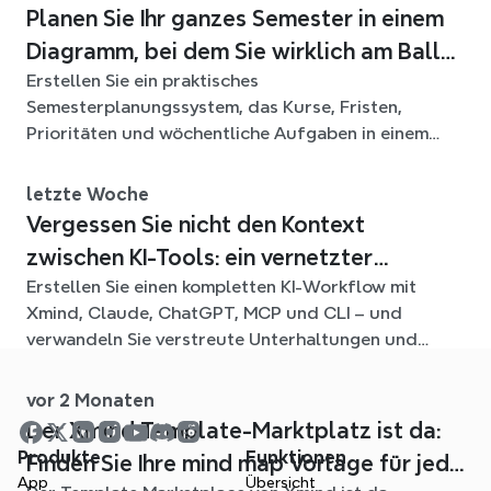
Planen Sie Ihr ganzes Semester in einem
Diagramm, bei dem Sie wirklich am Ball
Erstellen Sie ein praktisches
bleiben
Semesterplanungssystem, das Kurse, Fristen,
Prioritäten und wöchentliche Aufgaben in einem
flexiblen Xmind-Diagramm für das ganze Semester
verbindet.
letzte Woche
Vergessen Sie nicht den Kontext
zwischen KI-Tools: ein vernetzter
Erstellen Sie einen kompletten KI-Workflow mit
Workflow mit Xmind
Xmind, Claude, ChatGPT, MCP und CLI – und
verwandeln Sie verstreute Unterhaltungen und
Quelldateien in klare, bearbeitbare mind maps.
vor 2 Monaten
Der Xmind Template-Marktplatz ist da:
Produkte
Funktionen
Finden Sie Ihre mind map Vorlage für jede
App
Übersicht