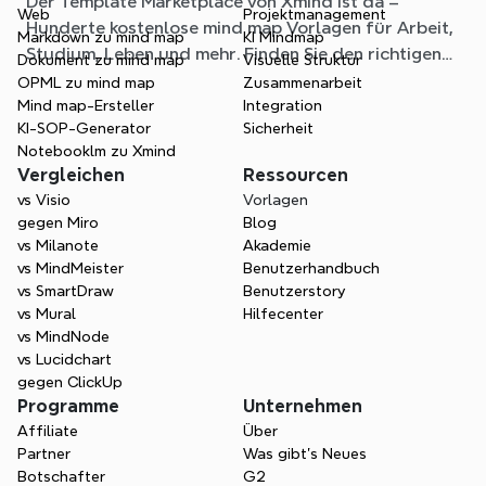
Der Template Marketplace von Xmind ist da –
Situation
Web
Projektmanagement
Hunderte kostenlose mind map Vorlagen für Arbeit,
Markdown zu mind map
KI Mindmap
Studium, Leben und mehr. Finden Sie den richtigen
Dokument zu mind map
Visuelle Struktur
Einstieg und überspringen Sie das leere Blatt.
OPML zu mind map
Zusammenarbeit
Mind map-Ersteller
Integration
KI-SOP-Generator
Sicherheit
Notebooklm zu Xmind
Vergleichen
Ressourcen
vs Visio
Vorlagen
gegen Miro
Blog
vs Milanote
Akademie
vs MindMeister
Benutzerhandbuch
vs SmartDraw
Benutzerstory
vs Mural
Hilfecenter
vs MindNode
vs Lucidchart
gegen ClickUp
Programme
Unternehmen
Affiliate
Über
Partner
Was gibt's Neues
Botschafter
G2