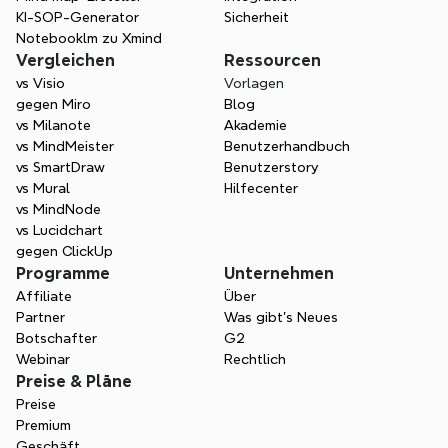
KI-SOP-Generator
Sicherheit
Notebooklm zu Xmind
Vergleichen
Ressourcen
vs Visio
Vorlagen
gegen Miro
Blog
vs Milanote
Akademie
vs MindMeister
Benutzerhandbuch
vs SmartDraw
Benutzerstory
vs Mural
Hilfecenter
vs MindNode
vs Lucidchart
gegen ClickUp
Programme
Unternehmen
Affiliate
Über
Partner
Was gibt's Neues
Botschafter
G2
Webinar
Rechtlich
Preise & Pläne
Preise
Premium
Geschäft