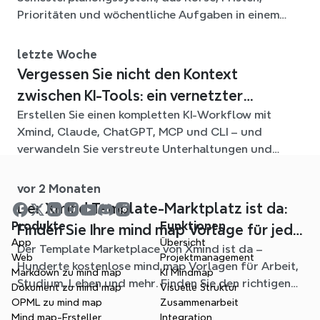
Prioritäten und wöchentliche Aufgaben in einem
flexiblen Xmind-Diagramm für das ganze Semester
verbindet.
letzte Woche
Vergessen Sie nicht den Kontext
zwischen KI-Tools: ein vernetzter
Erstellen Sie einen kompletten KI-Workflow mit
Workflow mit Xmind
Xmind, Claude, ChatGPT, MCP und CLI – und
verwandeln Sie verstreute Unterhaltungen und
Quelldateien in klare, bearbeitbare mind maps.
vor 2 Monaten
Der Xmind Template-Marktplatz ist da:
Produkte
Funktionen
Finden Sie Ihre mind map Vorlage für jede
App
Übersicht
Der Template Marketplace von Xmind ist da –
Situation
Web
Projektmanagement
Hunderte kostenlose mind map Vorlagen für Arbeit,
Markdown zu mind map
KI Mindmap
Studium, Leben und mehr. Finden Sie den richtigen
Dokument zu mind map
Visuelle Struktur
Einstieg und überspringen Sie das leere Blatt.
OPML zu mind map
Zusammenarbeit
Mind map-Ersteller
Integration