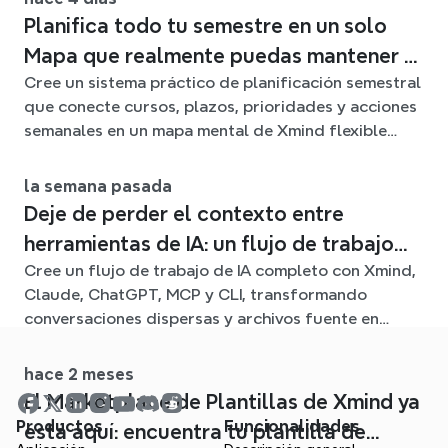
Planifica todo tu semestre en un solo
Mapa que realmente puedas mantener al
Cree un sistema práctico de planificación semestral
día
que conecte cursos, plazos, prioridades y acciones
semanales en un mapa mental de Xmind flexible
durante todo el trimestre.
la semana pasada
Deje de perder el contexto entre
herramientas de IA: un flujo de trabajo
Cree un flujo de trabajo de IA completo con Xmind,
conectado con Xmind
Claude, ChatGPT, MCP y CLI, transformando
conversaciones dispersas y archivos fuente en
claros mapas mentales editables.
hace 2 meses
El Marketplace de Plantillas de Xmind ya
Productos
Funcionalidades
está aquí: encuentra tu plantilla de