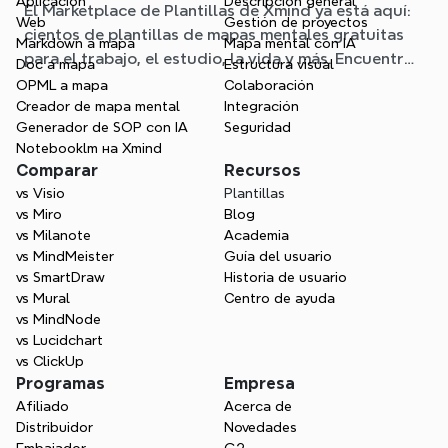
Aplicación
Descripción general
El Marketplace de Plantillas de Xmind ya está aquí:
mapa mental para cualquier situación
Web
Gestión de proyectos
cientos de plantillas de mapas mentales gratuitas
Markdown a mapa
Mapa mental con IA
para el trabajo, el estudio, la vida y más. Encuentra
Doc a mapa
Estructura visual
el punto de partida ideal y olvídate de la página en
OPML a mapa
Colaboración
blanco.
Creador de mapa mental
Integración
Generador de SOP con IA
Seguridad
Notebooklm на Xmind
Comparar
Recursos
vs Visio
Plantillas
vs Miro
Blog
vs Milanote
Academia
vs MindMeister
Guía del usuario
vs SmartDraw
Historia de usuario
vs Mural
Centro de ayuda
vs MindNode
vs Lucidchart
vs ClickUp
Programas
Empresa
Afiliado
Acerca de
Distribuidor
Novedades