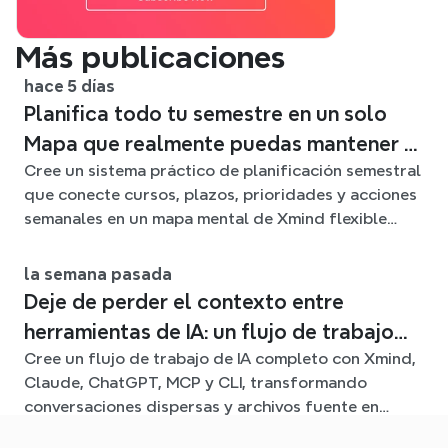
Más publicaciones
hace 5 días
Planifica todo tu semestre en un solo
Mapa que realmente puedas mantener al
Cree un sistema práctico de planificación semestral
día
que conecte cursos, plazos, prioridades y acciones
semanales en un mapa mental de Xmind flexible
durante todo el trimestre.
la semana pasada
Deje de perder el contexto entre
herramientas de IA: un flujo de trabajo
Cree un flujo de trabajo de IA completo con Xmind,
conectado con Xmind
Claude, ChatGPT, MCP y CLI, transformando
conversaciones dispersas y archivos fuente en
claros mapas mentales editables.