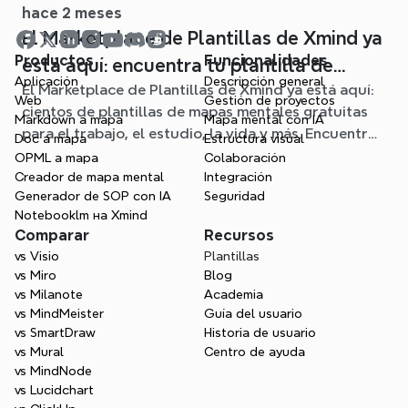
hace 2 meses
El Marketplace de Plantillas de Xmind ya
Productos
Funcionalidades
está aquí: encuentra tu plantilla de
Aplicación
Descripción general
El Marketplace de Plantillas de Xmind ya está aquí:
mapa mental para cualquier situación
Web
Gestión de proyectos
cientos de plantillas de mapas mentales gratuitas
Markdown a mapa
Mapa mental con IA
para el trabajo, el estudio, la vida y más. Encuentra
Doc a mapa
Estructura visual
el punto de partida ideal y olvídate de la página en
OPML a mapa
Colaboración
blanco.
Creador de mapa mental
Integración
Generador de SOP con IA
Seguridad
Notebooklm на Xmind
Comparar
Recursos
vs Visio
Plantillas
vs Miro
Blog
vs Milanote
Academia
vs MindMeister
Guía del usuario
vs SmartDraw
Historia de usuario
vs Mural
Centro de ayuda
vs MindNode
vs Lucidchart