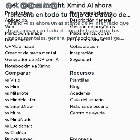
Del input al insight: Xmind AI ahora
Productos
Funcionalidades
funciona en todo tu flujo de trabajo de
Aplicación
Descripción general
Xmind AI es ahora un asistente de IA integrado que
mapa mental
Web
Gestión de proyectos
te acompaña en todo el flujo de trabajo de tus
Markdown a mapa
Mapa mental con IA
mapas mentales: genera, perfecciona, investiga,
Doc a mapa
Estructura visual
planifica y exporta, todo sin salir de tu mapa.
OPML a mapa
Colaboración
Creador de mapa mental
Integración
Generador de SOP con IA
Seguridad
Notebooklm на Xmind
Comparar
Recursos
vs Visio
Plantillas
vs Miro
Blog
vs Milanote
Academia
vs MindMeister
Guía del usuario
vs SmartDraw
Historia de usuario
vs Mural
Centro de ayuda
vs MindNode
vs Lucidchart
vs ClickUp
Programas
Empresa