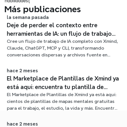
habilidades{
Más publicaciones
la semana pasada
Deje de perder el contexto entre
herramientas de IA: un flujo de trabajo
Cree un flujo de trabajo de IA completo con Xmind,
conectado con Xmind
Claude, ChatGPT, MCP y CLI, transformando
conversaciones dispersas y archivos fuente en
claros mapas mentales editables.
hace 2 meses
El Marketplace de Plantillas de Xmind ya
está aquí: encuentra tu plantilla de
El Marketplace de Plantillas de Xmind ya está aquí:
mapa mental para cualquier situación
cientos de plantillas de mapas mentales gratuitas
para el trabajo, el estudio, la vida y más. Encuentra
el punto de partida ideal y olvídate de la página en
blanco.
hace 2 meses