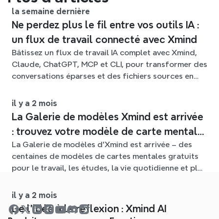
la semaine dernière
Ne perdez plus le fil entre vos outils IA :
un flux de travail connecté avec Xmind
Bâtissez un flux de travail IA complet avec Xmind,
Claude, ChatGPT, MCP et CLI, pour transformer des
conversations éparses et des fichiers sources en
cartes mentales claires et modifiables.
il y a 2 mois
La Galerie de modèles Xmind est arrivée
: trouvez votre modèle de carte mentale
La Galerie de modèles d'Xmind est arrivée – des
pour chaque situation
centaines de modèles de cartes mentales gratuits
pour le travail, les études, la vie quotidienne et plus
encore. Trouvez le point de départ idéal et oubliez
la page blanche.
il y a 2 mois
De l'idée à la réflexion : Xmind AI