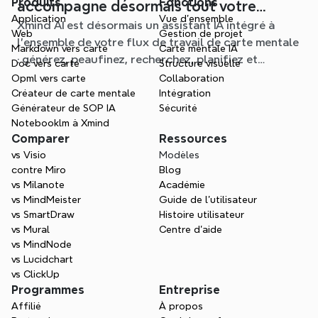
Produits
Fonctions
accompagne désormais tout votre
Application
Vue d'ensemble
Xmind AI est désormais un assistant IA intégré à
processus de carte mentale
Web
Gestion de projet
l'ensemble de votre flux de travail de carte mentale
Markdown vers carte
Carte mentale IA
: générez, peaufinez, recherchez, planifiez et
Doc vers carte
Structure visuelle
exportez, le tout sans quitter votre Schéma.
Opml vers carte
Collaboration
Créateur de carte mentale
Intégration
Générateur de SOP IA
Sécurité
Notebooklm à Xmind
Comparer
Ressources
vs Visio
Modèles
contre Miro
Blog
vs Milanote
Académie
vs MindMeister
Guide de l’utilisateur
vs SmartDraw
Histoire utilisateur
vs Mural
Centre d'aide
vs MindNode
vs Lucidchart
vs ClickUp
Programmes
Entreprise
Affilié
À propos