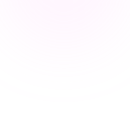
Enseigner en ligne peut réduire la concentration et la 
participation des étudiants. Les éducateurs ont besoin 
d'outils fiables pour concevoir des leçons interactives 
et capter l'attention dans les salles de classe 
virtuelles.
Réduire la charge de travail liée à la 
préparation des cours
Les enseignants passent trop de temps sur la 
conception et l'administration des plans de cours, 
laissant moins de temps pour une interaction 
personnalisée avec les étudiants.
Favoriser une salle de classe 
collaborative