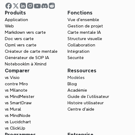
Puis-je utiliser Xmind pour 
Produits
Fonctions
l'enseignement en ligne et hybride ?
Application
Vue d'ensemble
Web
Gestion de projet
Markdown vers carte
Carte mentale IA
Xmind prend-il en charge 
Doc vers carte
Structure visuelle
Opml vers carte
Collaboration
l'enseignement différencié ?
Créateur de carte mentale
Intégration
Générateur de SOP IA
Sécurité
Notebooklm à Xmind
Existe-t-il des modèles d'enseignement 
Comparer
Ressources
prêts à l'emploi dans Xmind ?
vs Visio
Modèles
contre Miro
Blog
vs Milanote
Académie
vs MindMeister
Guide de l’utilisateur
vs SmartDraw
Histoire utilisateur
vs Mural
Centre d'aide
vs MindNode
vs Lucidchart
vs ClickUp
Programmes
Entreprise