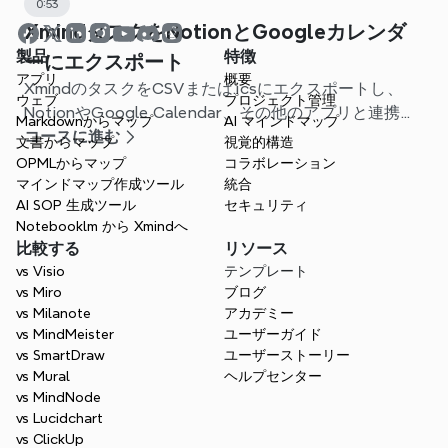
0:53
XmindタスクをNotionとGoogleカレンダ
製品
特徴
ーにエクスポート
アプリ
概要
XmindのタスクをCSVまたは.icsにエクスポートし、
ウェブ
プロジェクト管理
NotionやGoogle Calendar、その他のアプリと連携し
Markdownからマップ
AI マインドマップ
てワークフローを合理化する方法を学びましょう。
コースに進む
文書からマップ
視覚的構造
OPMLからマップ
コラボレーション
マインドマップ作成ツール
統合
AI SOP 生成ツール
セキュリティ
Notebooklm から Xmindへ
比較する
リソース
vs Visio
テンプレート
vs Miro
ブログ
vs Milanote
アカデミー
vs MindMeister
ユーザーガイド
vs SmartDraw
ユーザーストーリー
vs Mural
ヘルプセンター
vs MindNode
vs Lucidchart
vs ClickUp