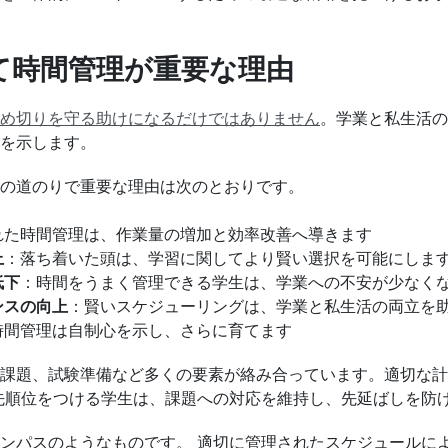
て時間管理が重要な理由
め切りを守る助けになるだけではありません
。学業と私生活の
を示します。
の道のりで重要な理由は次のとおりです。
れた時間管理は、作業量の増加と効率改善へ導きます
上
：落ち着いた頭は、学習に関してより賢い選択を可能にしま
低下
：時間をうまく管理できる学生は、学業への不安が少なく
ンスの向上
：賢いスケジューリングは、学業と私生活の両立を
時間管理は自制心を示し、さらに育てます
課題、試験準備など多くの要素が絡み合っています。適切な計
先順位をつける学生は、課題への対応を維持し、先延ばしを防
ンパスのようなものです。 適切に管理されたスケジュールに