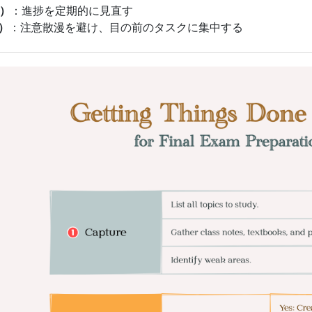
t）
：進捗を定期的に見直す
e）
：注意散漫を避け、目の前のタスクに集中する