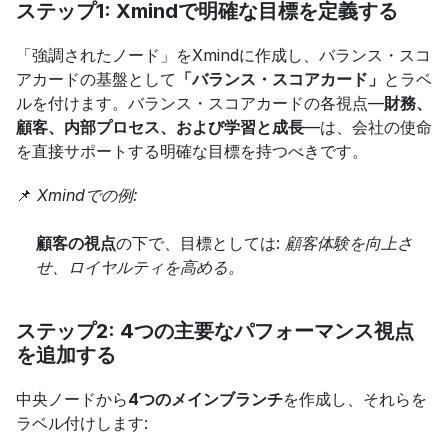
ステップ1: Xmindで明確な目標を定義する
「強調されたノード」をXmindに作成し、バランス・スコ
アカードの基盤として
「バランス・スコアカード」
とラベ
ルを付けます。バランス・スコアカードの各視点—
財務、
顧客、内部プロセス、および学習と成長
—は、会社の使命
を直接サポートする明確な目標を持つべきです。
📌 
Xmindでの例:
顧客の視点
の下で、目標としては: 
顧客体験を向上さ
せ、ロイヤルティを高める。
ステップ2: 4つの主要なパフォーマンス視点
を追加する
中央ノードから
4つのメインブランチ
を作成し、それらを
ラベル付けします: