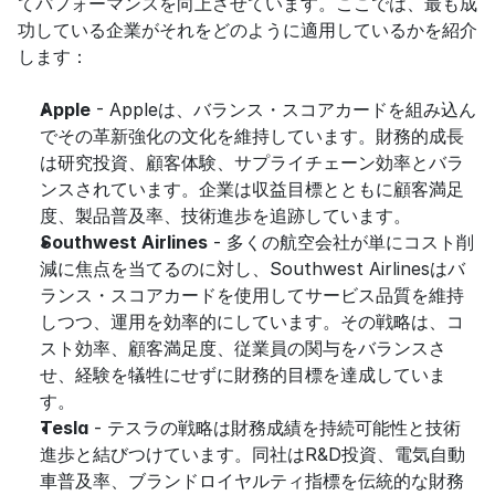
てパフォーマンスを向上させています。ここでは、最も成
功している企業がそれをどのように適用しているかを紹介
します：
Apple
 - Appleは、バランス・スコアカードを組み込ん
でその革新強化の文化を維持しています。財務的成長
は研究投資、顧客体験、サプライチェーン効率とバラ
ンスされています。企業は収益目標とともに顧客満足
度、製品普及率、技術進歩を追跡しています。
Southwest Airlines
 - 多くの航空会社が単にコスト削
減に焦点を当てるのに対し、Southwest Airlinesはバ
ランス・スコアカードを使用してサービス品質を維持
しつつ、運用を効率的にしています。その戦略は、コ
スト効率、顧客満足度、従業員の関与をバランスさ
せ、経験を犠牲にせずに財務的目標を達成していま
す。
Tesla
 - テスラの戦略は財務成績を持続可能性と技術
進歩と結びつけています。同社はR&D投資、電気自動
車普及率、ブランドロイヤルティ指標を伝統的な財務