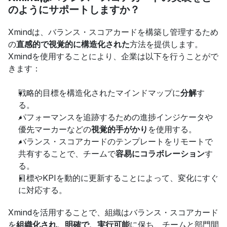
のようにサポートしますか？
Xmindは、バランス・スコアカードを構築し管理するため
の
直感的で視覚的に構造化された
方法を提供します。
Xmindを使用することにより、企業は以下を行うことがで
きます：
戦略的目標を構造化されたマインドマップに
分解
す
る。
パフォーマンスを追跡するための進捗インジケータや
優先マーカーなどの
視覚的手がかり
を使用する。
バランス・スコアカードのテンプレートをリモートで
共有することで、チームで
容易にコラボレーション
す
る。
目標やKPIを動的に更新することによって、変化にすぐ
に対応する。
Xmindを活用することで、組織はバランス・スコアカード
を
組織化され、明確で、実行可能
に保ち、チームと部門間