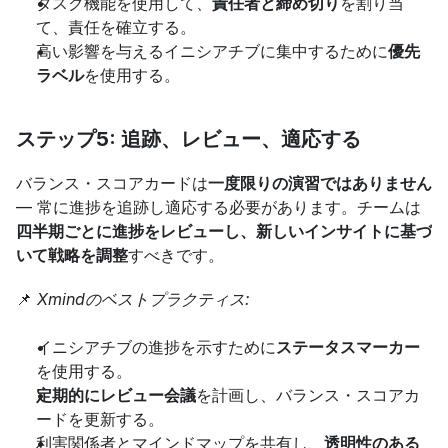
タスク機能を使用して、
責任者と締め切り
を割り当
て、責任を確立する。
高い影響を与えるイニシアチブに集中するために
優先
ラベル
を使用する。
ステップ5: 追跡、レビュー、適応する
バランス・スコアカードは
一度限りの演習ではありません
— 常に進捗を追跡し適応する必要があります。チームは
四半期ごとに進捗をレビューし、新しいインサイトに基づ
いて戦略を調整
すべきです。
📌 
Xmindのベストプラクティス:
イニシアチブの進捗を示すために
ステータスマーカー
を使用する。
定期的にレビュー会議
を計画し、バランス・スコアカ
ードを更新する。
利害関係者とマインドマップを共有し、
透明性のある