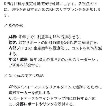
KPIは目標を
測定可能で実行可能
にします。各視点の下
に、進捗を追跡するためのKPIのサブブランチを追加しま
す。
📌 
KPIの例:
財務:
 来年までに利益率を15％増加させる。
顧客:
 顧客サポートの応答時間を5分以内に短縮する。
内部プロセス:
 生産効率を最適化し、コストを10％削減
する。
学習と成長:
 毎年50人の管理者のためのリーダーシッ
プ研修を開発する。
📌 
Xmindの役立つ機能:
KPIのパフォーマンスをリアルタイムで追跡するために
進捗マーカー
を使用する。
サポートデータをマインドマップ内に維持するため
に、
外部レポートやリンク
を添付する。