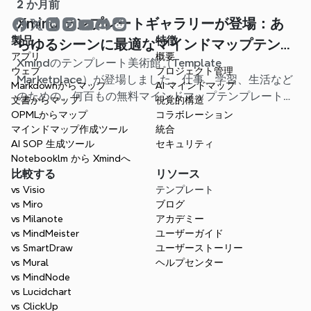
2 か月前
Xmind テンプレートギャラリーが登場：あ
製品
特徴
らゆるシーンに最適なマインドマップテンプ
アプリ
概要
Xmindのテンプレート美術館（Template
レートが見つかります
ウェブ
プロジェクト管理
Marketplace）が登場しました。仕事、学習、生活など
Markdownからマップ
AI マインドマップ
のための、何百もの無料マインドマップテンプレートが
文書からマップ
視覚的構造
用意されています。最適なスタート地点を見つけ、白紙
OPMLからマップ
コラボレーション
から始める手間を省きましょう。
マインドマップ作成ツール
統合
AI SOP 生成ツール
セキュリティ
Notebooklm から Xmindへ
比較する
リソース
vs Visio
テンプレート
vs Miro
ブログ
vs Milanote
アカデミー
vs MindMeister
ユーザーガイド
vs SmartDraw
ユーザーストーリー
vs Mural
ヘルプセンター
vs MindNode
vs Lucidchart
vs ClickUp