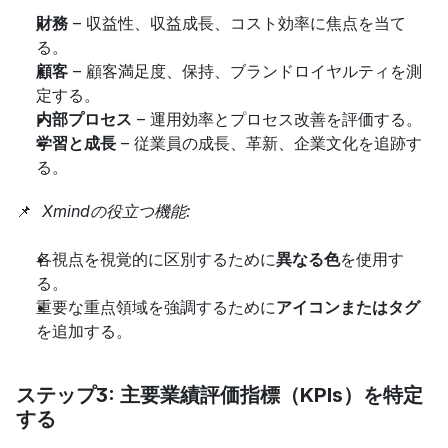
財務
 – 収益性、収益成長、コスト効率に焦点を当て
る。
顧客
 – 顧客満足度、保持、ブランドロイヤルティを測
定する。
内部プロセス
 – 運用効率とプロセス改善を評価する。
学習と成長
 – 従業員の成長、革新、企業文化を追跡す
る。
📌 
 Xmindの役立つ機能:
各視点を視覚的に区別するために
異なる色
を使用す
る。
重要な重点領域を強調するために
アイコンまたはタグ
を追加する。
ステップ3: 主要業績評価指標（KPIs）を特定
する