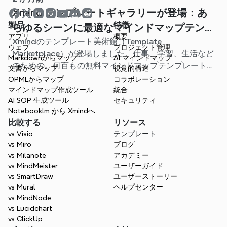
Xmind テンプレートギャラリーが登場：あ
製品
特徴
らゆるシーンに最適なマインドマップテンプ
アプリ
概要
Xmindのテンプレート美術館（Template
レートが見つかります
ウェブ
プロジェクト管理
Marketplace）が登場しました。仕事、学習、生活など
Markdownからマップ
AI マインドマップ
のための、何百もの無料マインドマップテンプレートが
文書からマップ
視覚的構造
用意されています。最適なスタート地点を見つけ、白紙
OPMLからマップ
コラボレーション
から始める手間を省きましょう。
マインドマップ作成ツール
統合
AI SOP 生成ツール
セキュリティ
Notebooklm から Xmindへ
比較する
リソース
vs Visio
テンプレート
vs Miro
ブログ
vs Milanote
アカデミー
vs MindMeister
ユーザーガイド
vs SmartDraw
ユーザーストーリー
vs Mural
ヘルプセンター
vs MindNode
vs Lucidchart
vs ClickUp