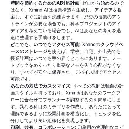
時間を節約するためのAI対応計画
: ゼロから始めるので
はなく、Xmind AIは授業構造を生成し、アイデアを提
案し、すぐに計画を洗練させます。歴史の授業のアウ
トラインが必要な場合でも、科学プロジェクトのアイ
ディアを考えている場合でも、AIはあなたの考えを迅
速に整理する手助けをします。
どこでも、いつでもアクセス可能
: Xmindの
クラウドベ
ースのストレージ
を使えば、学校、自宅、外出先でも
授業計画はいつでも手の届くところにあります。ノー
トブックをめくったり重要なメモを失う心配がなくな
り、すべてが安全に保存され、デバイス間でアクセス
可能です。
あなたの方法でカスタマイズ
: すべての教師は独自の計
画スタイルを持っており、Xmindはあなたのワークフ
ローに合わせてプランナーを調整するのを簡単にしま
す。異なる科目のカテゴリを作成し、あなたにとって
理解できるように授業計画を構造化し、トピックを色
分けしてより良い組織化を実現します。
印刷、共有、コラボレーション
: 印刷用の物理的なコピ