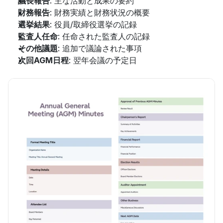
議長報告
: 主な活動と成果の要約
財務報告
: 財務実績と財務状況の概要
選挙結果
: 役員/取締役選挙の記録
監査人任命
: 任命された監査人の記録
その他議題
: 追加で議論された事項
次回AGM日程
: 翌年会議の予定日