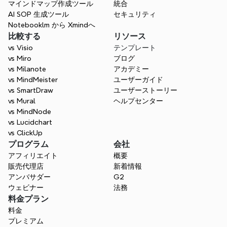
から始める手間を省きましょう。
マインドマップ作成ツール
統合
AI SOP 生成ツール
セキュリティ
Notebooklm から Xmindへ
比較する
リソース
vs Visio
テンプレート
vs Miro
ブログ
vs Milanote
アカデミー
vs MindMeister
ユーザーガイド
vs SmartDraw
ユーザーストーリー
vs Mural
ヘルプセンター
vs MindNode
vs Lucidchart
vs ClickUp
プログラム
会社
アフィリエイト
概要
販売代理店
新着情報
アンバサダー
G2
ウェビナー
法務
料金プラン
料金
プレミアム