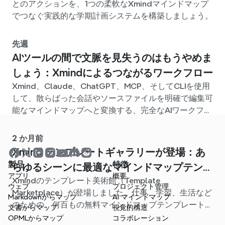
とのアクションを、1つの柔軟なXmindマインドマップ
でつなぐ実践的な学期計画システムを構築しましょう。
先週
AIツールの間で文脈を見失うのはもうやめま
しょう：Xmindによるつながるワークフロー
Xmind、Claude、ChatGPT、MCP、そしてCLIを使用
して、散らばった会話やソースファイルを明確で編集可
能なマインドマップへと変換する、完全なAIワークフロ
ーを構築しましょう。
2 か月前
Xmind テンプレートギャラリーが登場：あ
製品
特徴
らゆるシーンに最適なマインドマップテンプ
アプリ
概要
Xmindのテンプレート美術館（Template
レートが見つかります
ウェブ
プロジェクト管理
Marketplace）が登場しました。仕事、学習、生活など
Markdownからマップ
AI マインドマップ
のための、何百もの無料マインドマップテンプレートが
文書からマップ
視覚的構造
用意されています。最適なスタート地点を見つけ、白紙
OPMLからマップ
コラボレーション