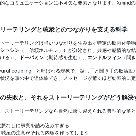
的なコミュニケーションに不可欠な要素となります。Xmind
リーテリングと聴衆とのつながりを支える科学
トーリーテリングは強いつながりを生み出す特定の脳内化学物
シトシン
（「信頼ホルモン」）が分泌され、共感や感情的な
ける）、
ドーパミン
（期待感を生む）、
エンドルフィン
（聞き
ural coupling」と呼ばれる現象で、話し手と聞き手の
状況を頭の中で追体験でき、メッセージが驚くほど効率的に定
の失敗と、それをストーリーテリングがどう解決
、ストーリーテリングなら自然に乗り越えられる典型的な落と
文脈なしに事実を詰め込みすぎる
：聴衆の注意がそれる内容を作ってしまう