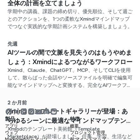
全体の計画を立てましょう
学期中の講義、課題の締め切り、優先順位、そして週ご
とのアクションを、1つの柔軟なXmindマインドマップ
でつなぐ実践的な学期計画システムを構築しましょう。
先週
AIツールの間で文脈を見失うのはもうやめま
しょう：Xmindによるつながるワークフロー
Xmind、Claude、ChatGPT、MCP、そしてCLIを使用
して、散らばった会話やソースファイルを明確で編集可
能なマインドマップへと変換する、完全なAIワークフロ
ーを構築しましょう。
2 か月前
Xmind テンプレートギャラリーが登場：あ
製品
特徴
らゆるシーンに最適なマインドマップテンプ
アプリ
概要
Xmindのテンプレート美術館（Template
レートが見つかります
ウェブ
プロジェクト管理
Marketplace）が登場しました。仕事、学習、生活など
Markdownからマップ
AI マインドマップ