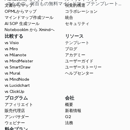
のための、何百もの無料マインドマップテンプレートが
文書からマップ
視覚的構造
用意されています。最適なスタート地点を見つけ、白紙
OPMLからマップ
コラボレーション
から始める手間を省きましょう。
マインドマップ作成ツール
統合
AI SOP 生成ツール
セキュリティ
Notebooklm から Xmindへ
比較する
リソース
vs Visio
テンプレート
vs Miro
ブログ
vs Milanote
アカデミー
vs MindMeister
ユーザーガイド
vs SmartDraw
ユーザーストーリー
vs Mural
ヘルプセンター
vs MindNode
vs Lucidchart
vs ClickUp
プログラム
会社
アフィリエイト
概要
販売代理店
新着情報
アンバサダー
G2
ウェビナー
法務
料金プラン