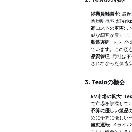
従業員離職率
: 
業員離職率はTes
高コストの車両
:
感な顧客が戻って
製造遅延
: トップ
ています。この弱
品質管理
: 同社
されなかった製造
3. Teslaの機会
EV市場の拡大
: 
Te
で市場を掌握して
予算に優しい製品
めに予算に優しい
自動運転
: ドライ
らしい機会となる