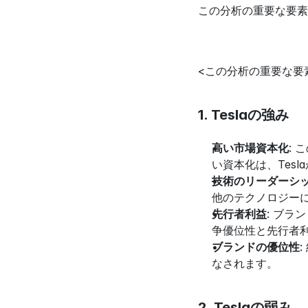
この分析の重要な要素を
<この分析の重要な要
1. Teslaの強み
高い市場資本化
:
い資本化は、Tes
技術のリーダーシ
他のテクノロジー
先行者利益
: ブラ
争優位性と先行者
ブランドの優位性
なされます。
2. Teslaの弱み