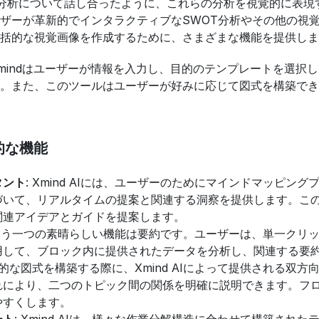
WOT分析について話し合ったように、これらの分析を視覚的に表
ザーが革新的でインタラクティブなSWOT分析やその他の視
括的な視覚画像を作成するために、さまざまな機能を提供しま
Xmindはユーザーが情報を入力し、目的のテンプレートを選
。また、このツールはユーザーが好みに応じて図式を構築でき
徴的な機能
タント
: Xmind AIには、ユーザーのためにマインドマッピ
づいて、リアルタイムの提案と関連する洞察を提供します。こ
関連アイデアとガイドを提案します。
 AIのもう一つの素晴らしい機能は要約です。ユーザーは、単一
使用して、ブロック内に提供されたデータを分析し、関連する要
覚的な図式を構築する際に、Xmind AIによって提供される
れにより、二つのトピック間の関係を明確に説明できます。フ
やすくします。