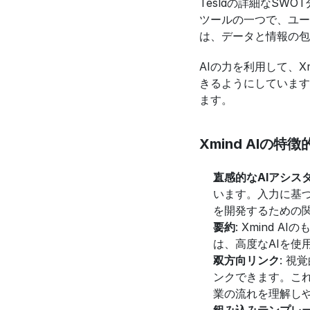
Teslaの詳細なS
ツールの一つで、ユー
は、データと情報の包
AIの力を利用して、
きるようにしています
ます。
Xmind AIの特
直感的なAIアシス
います。入力に基
を開発するための
要約
: Xmind
は、高度なAIを
双方向リンク
: 視
ンクできます。こ
業の流れを理解し