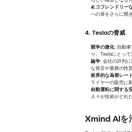
エコフレンドリー
への扉をさらに開
4. Teslaの脅威
競争の激化
: 自
り、Teslaにと
論争
: 会社の評判
な発言や業務の性
世界的な為替レー
ライヤーの販売に
自動運転に関する
人々が技術がどれ
Xmind A