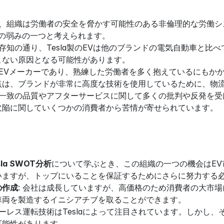
最近、組織は労働者の安全を脅かす可能性のある非倫理的な労働
laの弱みの一つと考えられます。
 ご存知の通り、Tesla製のEVは他のブランドの電気自動車と
こない原因となる可能性があります。
のEVメーカーであり、熟練した労働者を多く抱えているにもかか
点は、ブランドが非常に高度な技術を使用しているために、物
は不一致の品質やアフターサービスに関して多くの批判や反発を
欠陥に関していくつかの消費者から苦情が寄せられています。
sla SWOT分析
について学ぶとき、この組織の一つの機会はEV市場に
いますが、トップにいることを保証するためにさらに努力する
の作成
: 会社は成長していますが、高価格のため消費者の大市
車両を製造するイニシアチブを取ることができます。
バーレス運転技術はTeslaによって注目されています。しか
可能性があります。