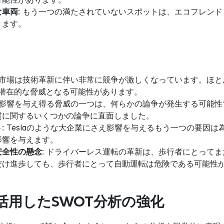
な車両
: もう一つの満たされていないスポットは、エコフレン
きます。
動車市場は技術革新に伴い非常に競争が激しくなっています。ほ
って潜在的な脅威となる可能性があります。
に影響を与え得る脅威の一つは、何らかの論争が発生する可能性です。
質に関するいくつかの論争に直面しました。
ト
: Teslaのような大企業にさえ影響を与えるもう一つの要
影響を与えます。
安全性の懸念
: ドライバーレス運転の革新は、歩行者にとって
だけ進歩しても、歩行者にとって自動運転は危険である可能性
Iを活用したSWOT分析の強化