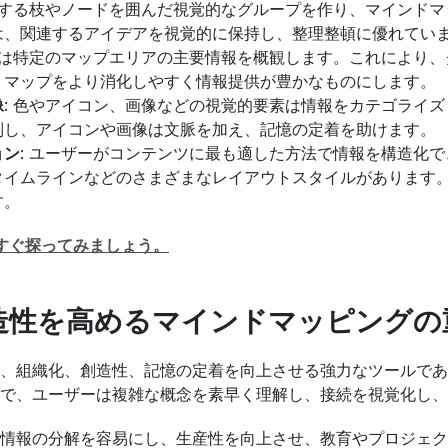
関連する枝やノードを囲んだ視覚的なグループを作り、マインド
は、関連するアイデアを視覚的に保持し、整理整頓に優れてい
リーは特定のマップエリアの主要情報を概観します。これにより
、マップをより消化しやすく情報提供が豊かなものにします。
像
: 色やアイコン、画像などの視覚的要素は情報をカテゴライ
別し、アイコンや画像は文脈を加え、記憶の定着を助けます。
ョン
: ユーザーがコンテンツに最も適した方法で情報を構造化
タイムラインなどのさまざまなレイアウトスタイルがあります
す。
すぐ探ってみましょう。
造性を高めるマインドマッピングの
、組織化、創造性、記憶の定着を向上させる強力なツールであ
で、ユーザーは複雑な概念を素早く理解し、接続を視覚化し、
情報の分解を容易にし、生産性を向上させ、教育やプロジェク