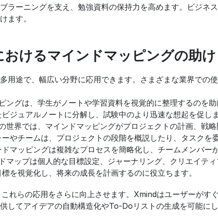
ブラーニングを支え、勉強資料の保持力を高めます。ビジネス
けます。
におけるマインドマッピングの助け
多用途で、幅広い分野に応用できます。さまざまな業界での使
マッピングは、学生がノートや学習資料を視覚的に整理するのを
たビジュアルノートに分解し、試験中のより迅速な想起を促し
ネスの世界では、マインドマッピングがプロジェクトの計画、戦
ャーやチームは、プロジェクトの段階を概説したり、タスクを
ンドマッピングは複雑なプロセスを簡略化し、チームメンバー
インドマップは個人的な目標設定、ジャーナリング、クリエイテ
目標を視覚化し、将来の成長を計画するのに役立ちます。
 AIは、これらの応用をさらに向上させます。Xmindはユーザーが
提供してアイデアの自動構造化やTo-Doリストの生成を可能