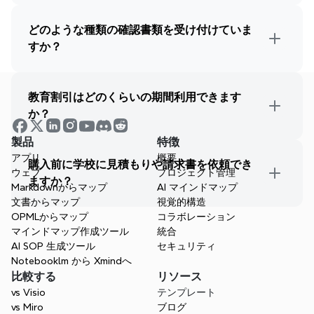
どのような種類の確認書類を受け付けていま
すか？
日付のある学生または教職員IDカード
現在の学期の登録領収書
学生の授業スケジュールの公式コピー
学校との雇用契約書
教育割引はどのくらいの期間利用できます
学校のレターヘッドによる雇用証明書
か？
最新の給与明細のコピー（機密情報を削除）
製品
特徴
アプリ
概要
購入前に学校に見積もりや請求書を依頼でき
ウェブ
プロジェクト管理
ますか？
Markdownからマップ
AI マインドマップ
文書からマップ
視覚的構造
OPMLからマップ
コラボレーション
マインドマップ作成ツール
統合
AI SOP 生成ツール
セキュリティ
Notebooklm から Xmindへ
比較する
リソース
vs Visio
テンプレート
vs Miro
ブログ