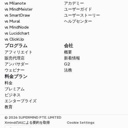
vs Milanote
アカデミー
vs MindMeister
ユーザーガイド
vs SmartDraw
ユーザーストーリー
vs Mural
ヘルプセンター
vs MindNode
vs Lucidchart
vs ClickUp
プログラム
会社
アフィリエイト
概要
販売代理店
新着情報
アンバサダー
G2
ウェビナー
法務
料金プラン
料金
プレミアム
ビジネス
エンタープライズ
教育
© 2026 SUPERMIND PTE. LIMITED
XmindのAIによる要約を取得
Cookie Settings
Select Language