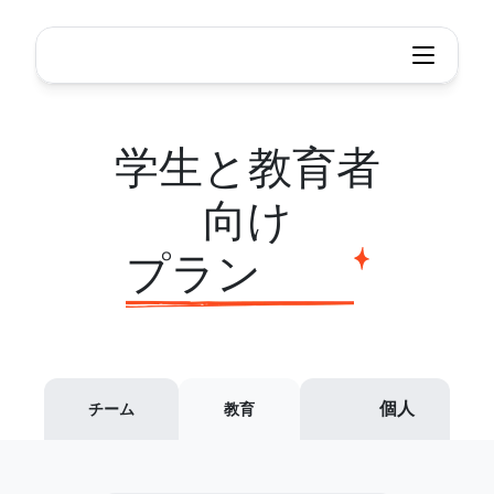
Xmind - マインドマップ & ブレインストームツール
Tailored
plans
for
students
&
学生と教育者
educators
向け
プラン
個人
チーム
教育