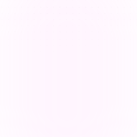
異なる学習スタイルへの対応
教師たちは異なる学習スタイルに対応するのに苦労して
おり、それが授業計画をより複雑で時間のかかるものに
しています。
オンライン教育でエンゲージメントを維
持する方法
オンライン教育は学生の集中力や参加意欲を低下させる
ことがあります。教育者は、インタラクティブな授業を