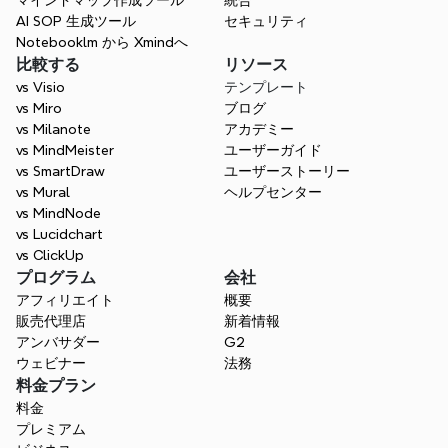
マインドマップ作成ツール
統合
AI SOP 生成ツール
セキュリティ
Notebooklm から Xmindへ
Xmindには既成の教育用テンプレートがあり
比較する
リソース
ますか？
vs Visio
テンプレート
vs Miro
ブログ
vs Milanote
アカデミー
vs MindMeister
ユーザーガイド
vs SmartDraw
ユーザーストーリー
vs Mural
ヘルプセンター
vs MindNode
vs Lucidchart
vs ClickUp
プログラム
会社
アフィリエイト
概要
販売代理店
新着情報
アンバサダー
G2
ウェビナー
法務
料金プラン
料金
プレミアム