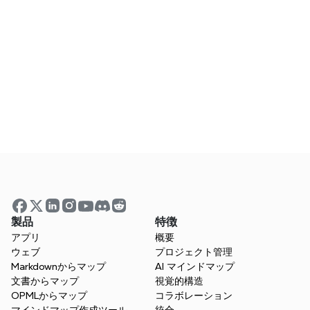
あなたの教室に明確さを
与えましょう
オンラインでも教室でも、Xmindはレッスンの
計画、コンテンツのビジュアル化、AIツールを使
ったスムーズなコラボレーションをサポートしま
よくある質問
す。
Xmindを無料で試す
マインドマッピングはどのように教室のエン
ゲージメントを向上させることができます
か？
オンラインやハイブリッド授業にXmindを使
製品
特徴
用できますか？
アプリ
概要
ウェブ
プロジェクト管理
Markdownからマップ
AI マインドマップ
Xmindは差別化された指導をサポートしてい
文書からマップ
視覚的構造
OPMLからマップ
コラボレーション
ますか？