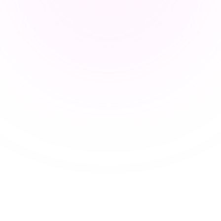
設計し、バーチャル教室での注意を引き続けるための信
頼できるツールが必要です。
授業準備の負担を軽減する
教師は授業計画の作成と管理に過度の時間を費やしてお
り、個々の学生との交流のための時間が減少していま
す。
協力的な教室を育む
教師は、Xmindのオンラインツールを使用して協働的な
レッスンを作成できます。これにより、計画を共有し、
仲間や学生とリアルタイムで調整するのが容易になりま
す。
AIツールを使って教育を向上させる
XmindのAIは、教師向けにレッスンプランの作成を加速
します。カリキュラムやクラスのニーズに基づいて、ト
ピックのアウトライン、学習目標、提案を生成します。