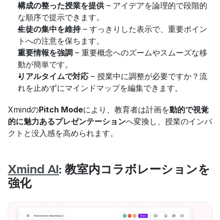
構成の整った授業を提供
 – アイデアを論理的で段階的
な順序で提示できます。
生徒の集中を維持
 – すっきりした表示で、重要ポイン
トへの注意を保ちます。
重要情報を強調
 – 重要概念へのズームやスムーズな移
動が簡単です。
リアルタイムで対応
 – 授業中に調整が必要ですか？流
れを止めずにマインドマップを編集できます。
Xmindの
Pitch Mode
により、教育者は計画を
動的で視覚
的に魅力あるプレゼンテーション
へ変換し、授業のインパ
クトと没入感を高められます。
Xmind AI
: 教室内コラボレーションを
強化