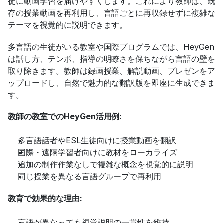
徒に動画学習を届けやすくします。これにより教師は、既
存の授業動画を再利用し、言語ごとに再収録せずに複雑な
テーマを視覚的に説明できます。
多言語の生徒がいる教室や国際プログラムでは、HeyGen
は話し方、テンポ、指導の明瞭さを保ちながら言語の壁を
取り除きます。教師は録画授業、解説動画、プレゼンをア
ップロードし、自然で魅力的な翻訳版を即座に生成できま
す。
教師の教室でのHeyGen活用例:
多言語話者やESL生徒向けに授業動画を翻訳
国際・遠隔学習者向けに教材をローカライズ
追加の制作作業なしで複雑な概念を視覚的に説明
同じ授業を異なる言語グループで再利用
教育で効果的な理由:
言語が異なっても視覚説明の一貫性を維持