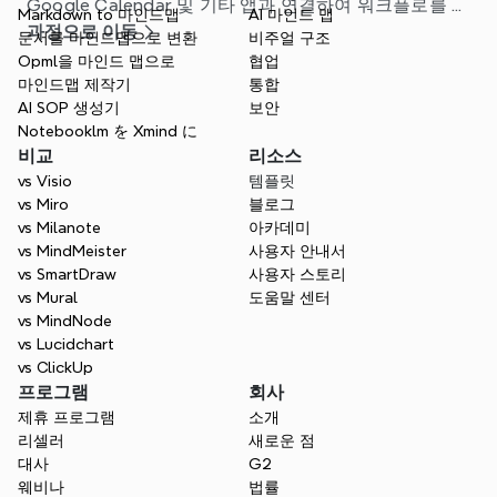
Google Calendar 및 기타 앱과 연결하여 워크플로를 간
Markdown to 마인드맵
AI 마인드 맵
소화하는 방법을 알아보세요.
과정으로 이동
문서를 마인드맵으로 변환
비주얼 구조
Opml을 마인드 맵으로
협업
마인드맵 제작기
통합
AI SOP 생성기
보안
Notebooklm を Xmind に
비교
리소스
vs Visio
템플릿
vs Miro
블로그
vs Milanote
아카데미
vs MindMeister
사용자 안내서
vs SmartDraw
사용자 스토리
vs Mural
도움말 센터
vs MindNode
vs Lucidchart
vs ClickUp
프로그램
회사
제휴 프로그램
소개
리셀러
새로운 점
대사
G2
웨비나
법률