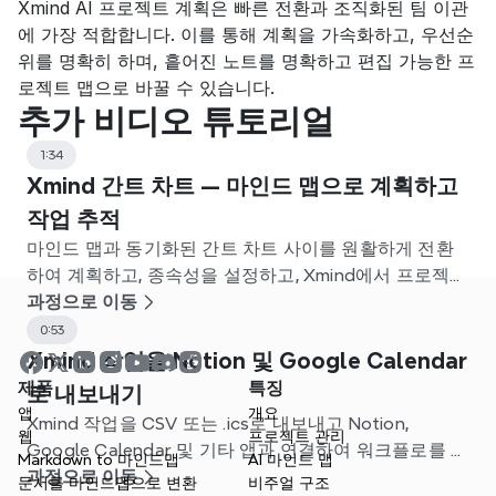
Xmind AI 프로젝트 계획은 빠른 전환과 조직화된 팀 이관
에 가장 적합합니다. 이를 통해 계획을 가속화하고, 우선순
위를 명확히 하며, 흩어진 노트를 명확하고 편집 가능한 프
로젝트 맵으로 바꿀 수 있습니다.
추가 비디오 튜토리얼
1:34
Xmind 간트 차트 — 마인드 맵으로 계획하고
작업 추적
마인드 맵과 동기화된 간트 차트 사이를 원활하게 전환
하여 계획하고, 종속성을 설정하고, Xmind에서 프로젝트
를 추적하세요.
과정으로 이동
0:53
Xmind 작업을 Notion 및 Google Calendar
제품
특징
로 내보내기
앱
개요
Xmind 작업을 CSV 또는 .ics로 내보내고 Notion,
웹
프로젝트 관리
Google Calendar 및 기타 앱과 연결하여 워크플로를 간
Markdown to 마인드맵
AI 마인드 맵
소화하는 방법을 알아보세요.
과정으로 이동
문서를 마인드맵으로 변환
비주얼 구조