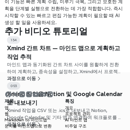
이 기능은 빠른 계획 수립, 미루기 극복, 그리고 모호한 계
획을 단계별 실행으로 전환하는 데 가장 적합합니다. 즉시 
시작할 수 있는 빠르고 편집 가능한 계획이 필요할 때 AI 
생성 할 일을 사용하세요.
추가 비디오 튜토리얼
1:34
Xmind 간트 차트 — 마인드 맵으로 계획하고
작업 추적
마인드 맵과 동기화된 간트 차트 사이를 원활하게 전환
하여 계획하고, 종속성을 설정하고, Xmind에서 프로젝트
를 추적하세요.
과정으로 이동
0:53
Xmind 작업을 Notion 및 Google Calendar
제품
특징
로 내보내기
앱
개요
Xmind 작업을 CSV 또는 .ics로 내보내고 Notion,
웹
프로젝트 관리
Google Calendar 및 기타 앱과 연결하여 워크플로를 간
Markdown to 마인드맵
AI 마인드 맵
소화하는 방법을 알아보세요.
과정으로 이동
문서를 마인드맵으로 변환
비주얼 구조