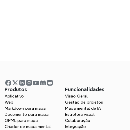
Perguntas Frequentes
Respostas a perguntas comuns sobre o 
uso do Xmind
Produtos
Funcionalidades
Aplicativo
Visão Geral
Web
Gestão de projetos
Webinars
Markdown para mapa
Mapa mental de IA
Participe ao vivo ou assista a sessões 
Documento para mapa
Estrutura visual
anteriores para aprender com 
OPML para mapa
Colaboração
especialistas
Criador de mapa mental
Integração