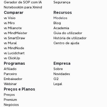
Gerador de SOP com IA
Segurança
Notebooklm para Xmind
Comparar
Recursos
vs Visio
Modelos
vs Miro
Blog
vs Milanote
Academia
vs MindMeister
Guia do utilizador
vs SmartDraw
História de utilizador
vs Mural
Centro de ajuda
vs MindNode
vs Lucidchart
vs ClickUp
Programas
Empresa
Afiliado
Sobre
Parceiro
Novidades
Embaixador
G2
Webinar
Legal
Preços e Planos
Preços
Premium
Negócios