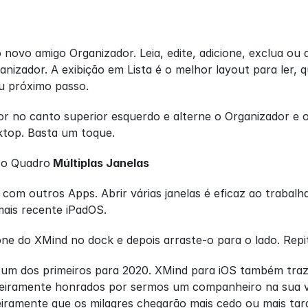
novo amigo Organizador. Leia, edite, adicione, exclua ou
izador. A exibição em Lista é o melhor layout para ler, 
u próximo passo. 
r no canto superior esquerdo e alterne o Organizador e o
ktop. Basta um toque.
r o Quadro
 Múltiplas Janelas
com outros Apps. Abrir várias janelas é eficaz ao traba
mais recente iPadOS.
one do XMind no dock e depois arraste-o para o lado. Rep
 um dos primeiros para 2020. XMind para iOS também traz 
iramente honrados por sermos um companheiro na sua vid
iramente que os milagres chegarão mais cedo ou mais tar