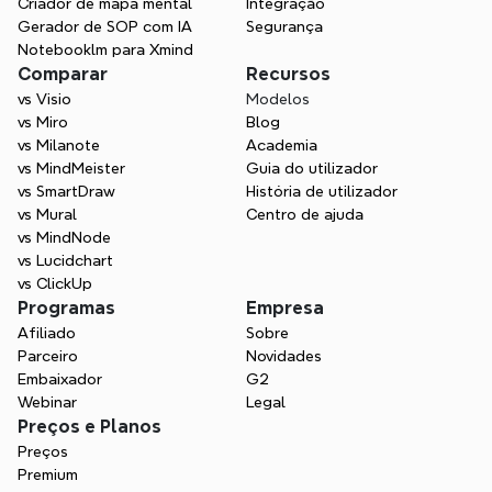
Criador de mapa mental
Integração
Gerador de SOP com IA
Segurança
Notebooklm para Xmind
Comparar
Recursos
vs Visio
Modelos
vs Miro
Blog
vs Milanote
Academia
vs MindMeister
Guia do utilizador
vs SmartDraw
História de utilizador
vs Mural
Centro de ajuda
vs MindNode
vs Lucidchart
vs ClickUp
Programas
Empresa
Afiliado
Sobre
Parceiro
Novidades
Embaixador
G2
Webinar
Legal
Preços e Planos
Preços
Premium