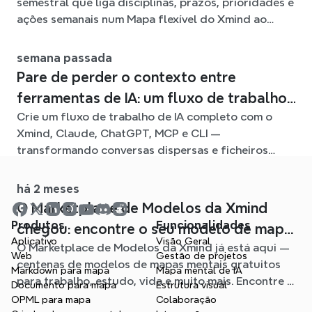
semestral que liga disciplinas, prazos, prioridades e
ações semanais num Mapa flexível do Xmind ao
longo do semestre.
semana passada
Pare de perder o contexto entre
ferramentas de IA: um fluxo de trabalho
Crie um fluxo de trabalho de IA completo com o
ligado com o Xmind
Xmind, Claude, ChatGPT, MCP e CLI —
transformando conversas dispersas e ficheiros
fonte em mapas mentais claros e editáveis.
há 2 meses
O Marketplace de Modelos da Xmind
Produtos
Funcionalidades
chegou: encontre o seu modelo de mapa
Aplicativo
Visão Geral
O Marketplace de Modelos da Xmind já está aqui —
mental para qualquer situação
Web
Gestão de projetos
centenas de modelos de mapas mentais gratuitos
Markdown para mapa
Mapa mental de IA
para trabalho, estudo, vida e muito mais. Encontre o
Documento para mapa
Estrutura visual
ponto de partida ideal e evite a página em branco.
OPML para mapa
Colaboração