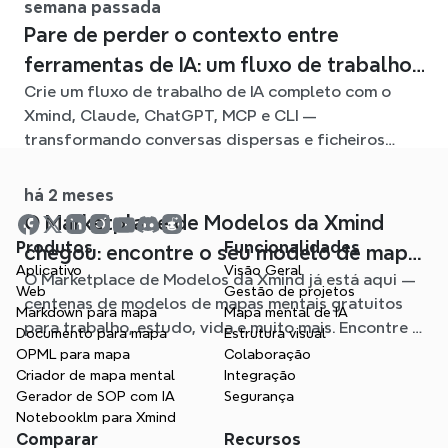
semana passada
Pare de perder o contexto entre
ferramentas de IA: um fluxo de trabalho
Crie um fluxo de trabalho de IA completo com o
ligado com o Xmind
Xmind, Claude, ChatGPT, MCP e CLI —
transformando conversas dispersas e ficheiros
fonte em mapas mentais claros e editáveis.
há 2 meses
O Marketplace de Modelos da Xmind
Produtos
Funcionalidades
chegou: encontre o seu modelo de mapa
Aplicativo
Visão Geral
O Marketplace de Modelos da Xmind já está aqui —
mental para qualquer situação
Web
Gestão de projetos
centenas de modelos de mapas mentais gratuitos
Markdown para mapa
Mapa mental de IA
para trabalho, estudo, vida e muito mais. Encontre o
Documento para mapa
Estrutura visual
ponto de partida ideal e evite a página em branco.
OPML para mapa
Colaboração
Criador de mapa mental
Integração
Gerador de SOP com IA
Segurança
Notebooklm para Xmind
Comparar
Recursos