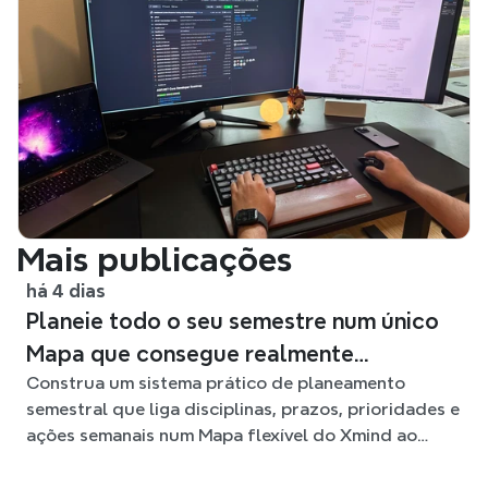
Mais publicações
há 4 dias
Planeie todo o seu semestre num único
Mapa que consegue realmente
Construa um sistema prático de planeamento
acompanhar
semestral que liga disciplinas, prazos, prioridades e
ações semanais num Mapa flexível do Xmind ao
longo do semestre.