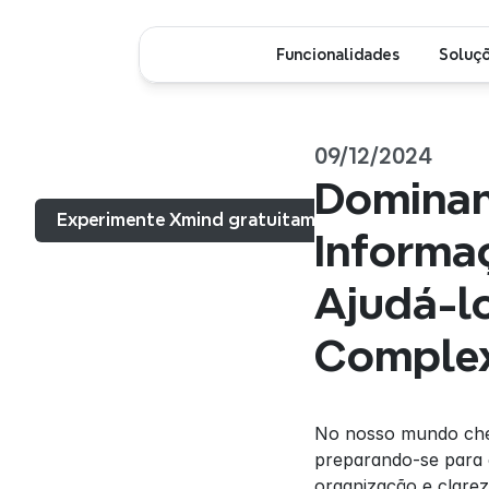
Funcionalidades
Soluç
09/12/2024
Menu...
Dominan
Experimente Xmind gratuitamente
Informa
Ajudá-l
Comple
No nosso mundo chei
preparando-se para 
organização e clare