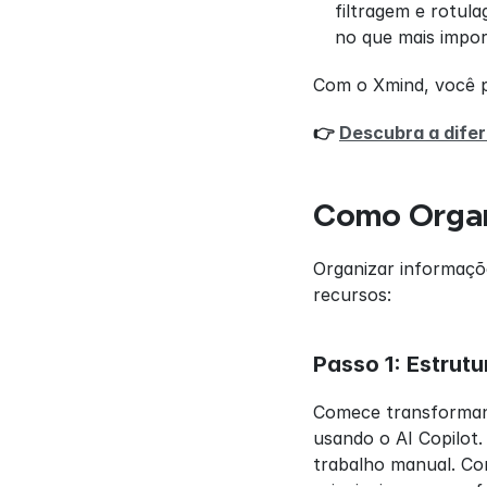
filtragem e rotul
no que mais impor
Com o Xmind, você p
👉 
Descubra a dife
Como Organ
Organizar informaçõe
recursos:
Passo 1: Estrut
Comece transforman
usando o AI Copilot
trabalho manual. Com