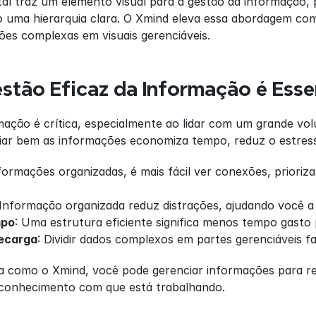
 traz um elemento visual para a gestão da informação, p
do uma hierarquia clara. O Xmind eleva essa abordagem co
ões complexas em visuais gerenciáveis.
stão Eficaz da Informação é Esse
ação é crítica, especialmente ao lidar com um grande vol
nciar bem as informações economiza tempo, reduz o estre
rmações organizadas, é mais fácil ver conexões, priorizar
 Informação organizada reduz distrações, ajudando você a
mpo
: Uma estrutura eficiente significa menos tempo gasto
ecarga
: Dividir dados complexos em partes gerenciáveis f
como o Xmind, você pode gerenciar informações para reduz
o conhecimento com que está trabalhando.