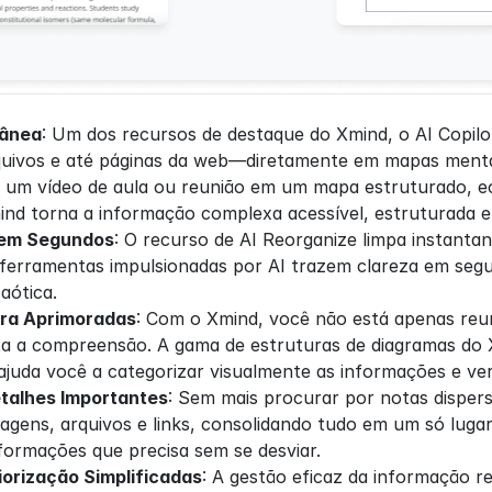
tânea
: Um dos recursos de destaque do Xmind, o AI Copil
ivos e até páginas da web—diretamente em mapas mentais.
 um vídeo de aula ou reunião em um mapa estruturado, e
mind torna a informação complexa acessível, estruturada e
 em Segundos
: O recurso de AI Reorganize limpa instanta
ferramentas impulsionadas por AI trazem clareza em segu
aótica.
ura Aprimoradas
: Com o Xmind, você não está apenas re
ita a compreensão. A gama de estruturas de diagramas do 
ajuda você a categorizar visualmente as informações e ver
etalhes Importantes
: Sem mais procurar por notas dispe
agens, arquivos e links, consolidando tudo em um só lugar. 
formações que precisa sem se desviar.
iorização Simplificadas
: A gestão eficaz da informação r