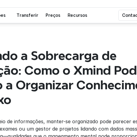
ões
Transferir
Preços
Recursos
Contac
do a Sobrecarga de 
ção: Como o Xmind Pod
o a Organizar Conhecime
xo
o de informações, manter-se organizado pode parecer es
exames ou um gestor de projetos lidando com dados massi
za—qualidades que o mapeamento mental pode proporcion