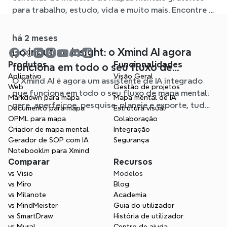
para trabalho, estudo, vida e muito mais. Encontre o
ponto de partida ideal e evite a página em branco.
há 2 meses
Do input ao insight: o Xmind AI agora
Produtos
Funcionalidades
funciona em todo o seu fluxo de
Aplicativo
Visão Geral
O Xmind AI é agora um assistente de IA integrado
trabalho de mapas mentais
Web
Gestão de projetos
que funciona em todo o seu fluxo de mapa mental:
Markdown para mapa
Mapa mental de IA
gere, aperfeiçoe, pesquise, planeie e exporte, tudo
Documento para mapa
Estrutura visual
sem sair do seu Mapa.
OPML para mapa
Colaboração
Criador de mapa mental
Integração
Gerador de SOP com IA
Segurança
Notebooklm para Xmind
Comparar
Recursos
vs Visio
Modelos
vs Miro
Blog
vs Milanote
Academia
vs MindMeister
Guia do utilizador
vs SmartDraw
História de utilizador
vs Mural
Centro de ajuda