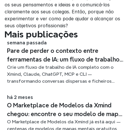
os seus pensamentos e ideias e a comunicá-los 
claramente aos seus colegas. Então, porque não 
experimentar e ver como pode ajudar a alcançar os 
seus objetivos profissionais?
Mais publicações
semana passada
Pare de perder o contexto entre
ferramentas de IA: um fluxo de trabalho
Crie um fluxo de trabalho de IA completo com o
ligado com o Xmind
Xmind, Claude, ChatGPT, MCP e CLI —
transformando conversas dispersas e ficheiros
fonte em mapas mentais claros e editáveis.
há 2 meses
O Marketplace de Modelos da Xmind
chegou: encontre o seu modelo de mapa
O Marketplace de Modelos da Xmind já está aqui —
mental para qualquer situação
centenas de modelos de mapas mentais gratuitos