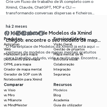
Crie um fluxo de trabalho de IA completo com o
ligado com o Xmind
Xmind, Claude, ChatGPT, MCP e CLI —
transformando conversas dispersas e ficheiros
fonte em mapas mentais claros e editáveis.
há 2 meses
O Marketplace de Modelos da Xmind
Produtos
Funcionalidades
chegou: encontre o seu modelo de mapa
Aplicativo
Visão Geral
O Marketplace de Modelos da Xmind já está aqui —
mental para qualquer situação
Web
Gestão de projetos
centenas de modelos de mapas mentais gratuitos
Markdown para mapa
Mapa mental de IA
para trabalho, estudo, vida e muito mais. Encontre o
Documento para mapa
Estrutura visual
ponto de partida ideal e evite a página em branco.
OPML para mapa
Colaboração
Criador de mapa mental
Integração
Gerador de SOP com IA
Segurança
Notebooklm para Xmind
Comparar
Recursos
vs Visio
Modelos
vs Miro
Blog
vs Milanote
Academia
vs MindMeister
Guia do utilizador