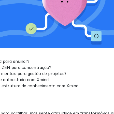
 para ensinar?
 ZEN para concentração?
mentais para gestão de projetos?
de autoestudo com Xmind.
a estrutura de conhecimento com Xmind.
 para partilhar, mas sente dificuldade em transformá-las 