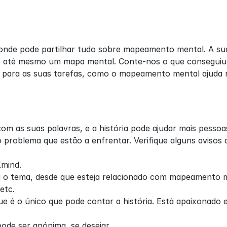
onde pode partilhar tudo sobre mapeamento mental. A sua 
 até mesmo um mapa mental. Conte-nos o que conseguiu 
ara as suas tarefas, como o mapeamento mental ajuda no
com as suas palavras, e a história pode ajudar mais pesso
problema que estão a enfrentar. Verifique alguns avisos a
Xmind.
a o tema, desde que esteja relacionado com mapeamento me
etc.
ue é o único que pode contar a história. Está apaixonado e
ode ser anónima, se desejar.